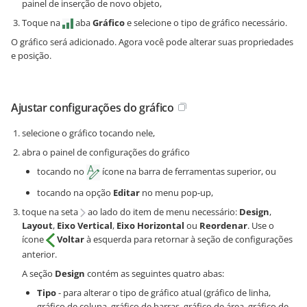
painel de inserção de novo objeto,
Toque na
aba
Gráfico
e selecione o tipo de gráfico necessário.
O gráfico será adicionado. Agora você pode alterar suas propriedades
e posição.
Ajustar configurações do gráfico
selecione o gráfico tocando nele,
abra o painel de configurações do gráfico
tocando no
ícone na barra de ferramentas superior, ou
tocando na opção
Editar
no menu pop-up,
toque na seta
ao lado do item de menu necessário:
Design
,
Layout
,
Eixo Vertical
,
Eixo Horizontal
ou
Reordenar
. Use o
ícone
Voltar
à esquerda para retornar à seção de configurações
anterior.
A seção
Design
contém as seguintes quatro abas:
Tipo
- para alterar o tipo de gráfico atual (gráfico de linha,
gráfico de coluna, gráfico de barras, gráfico de área, gráfico de