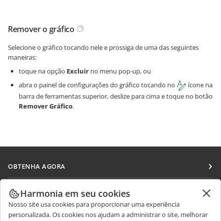
Remover o gráfico
Selecione o gráfico tocando nele e prossiga de uma das seguintes
maneiras:
toque na opção
Excluir
no menu pop-up, ou
abra o painel de configurações do gráfico tocando no
ícone na
barra de ferramentas superior, deslize para cima e toque no botão
Remover Gráfico
.
OBTENHA AGORA
Docs
COLABORAR
Harmonia em seu cookies
DocSpace
Nosso site usa cookies para proporcionar uma experiência
Para colaboradores
RECEBA NOTÍCIAS
personalizada. Os cookies nos ajudam a administrar o site, melhorar
Workspace