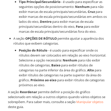
Tipo Principal/Secundário
- é usado para especificar as
seguintes opções de posicionamento:
Nenhum
para não
exibir marcas de escala principais/secundárias,
Cruz
para
exibir marcas de escala principais/secundárias em ambos os
lados do eixo,
Dentro
para exibir marcas de escala
principais/secundárias dentro do eixo,
Fora
para exibir
marcas de escala principais/secundárias fora do eixo.
A seção
OPÇÕES DE RÓTULO
permite ajustar a aparência dos
rótulos que exibem categorias.
Posição do Rótulo
- é usado para especificar onde os
rótulos devem ser colocados em relação ao eixo horizontal.
Selecione a opção necessária:
Nenhum
para não exibir
rótulos de categorias,
Baixo
para exibir rótulos de
categorias na parte inferior da área do gráfico,
Alto
para
exibir rótulos de categorias na parte superior da área do
gráfico,
Próximo ao eixo
para exibir rótulos de categorias
próximos ao eixo.
A seção
Reordenar
permite definir a posição do gráfico
selecionado em relação a outros objetos quando vários objetos se
sobrepõem. Para saber mais, consulte a seção
Manipular objetos
deste guia.