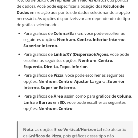
rótulos de texto que representam valores exatos dos pontos
de dados). Você pode especificar a posição dos
Rótulos de
Dados
em relação aos pontos de dados selecionando a opção
necessária. As opções disponíveis variam dependendo do tipo
de gráfico selecionado.
Para gráficos de
Coluna/Barras
, você pode escolher as
seguintes opções:
Nenhum
,
Centro
,
Inferior Interno
,
Superior Interno
.
Para gráficos de
Linha/XY (Dispersão)/Ações
, você pode
escolher as seguintes opções:
Nenhum
,
Centro
,
Esquerda
,
Direita
,
Topo
,
Inferior
.
Para gráficos de
Pizza
, você pode escolher as seguintes
opções:
Nenhum
,
Centro
,
Ajustar Largura
,
Superior
Interno
,
Superior Externo
.
Para gráficos de
Área
assim como para gráficos de
Coluna
,
Linha
e
Barras
em
3D
, você pode escolher as seguintes
opções:
Nenhum
,
Centro
.
Nota
: as opções
Eixo Vertical/Horizontal
não afetarão
os
Gráficos de Pizza
, pois gráficos desse tipo não