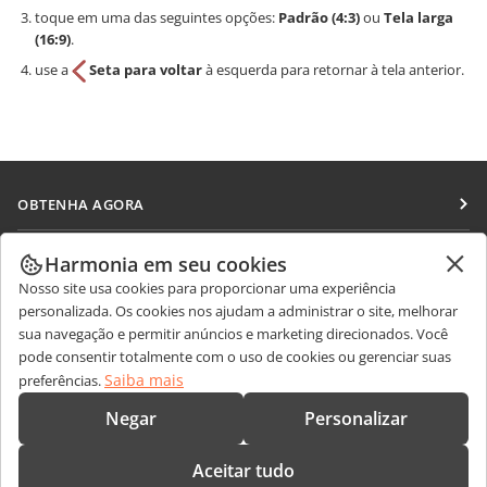
toque em uma das seguintes opções:
Padrão (4:3)
ou
Tela larga
(16:9)
.
use a
Seta para voltar
à esquerda para retornar à tela anterior.
OBTENHA AGORA
Docs
COLABORAR
Harmonia em seu cookies
DocSpace
Nosso site usa cookies para proporcionar uma experiência
Para colaboradores
RECEBA NOTÍCIAS
personalizada. Os cookies nos ajudam a administrar o site, melhorar
Workspace
Para tradutores
sua navegação e permitir anúncios e marketing direcionados. Você
Blog
Conectores
pode consentir totalmente com o uso de cookies ou gerenciar suas
OBTER AJUDA
Para influenciadores
Saiba mais
preferências.
Aplicativos para desktop
Fórum
Vagas
CONTATE-NOS
Negar
Personalizar
Aplicativos móveis
Cursos de treinamento
Perguntas sobre vendas
sales@onlyoffice.com
onlyoffice.com
Aceitar tudo
Webinars
Consultas de parceiros
partners@onlyoffice.com