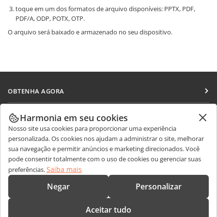
toque em um dos formatos de arquivo disponíveis: PPTX, PDF,
PDF/A, ODP, POTX, OTP.
O arquivo será baixado e armazenado no seu dispositivo.
OBTENHA AGORA
Docs
COLABORAR
Harmonia em seu cookies
DocSpace
Nosso site usa cookies para proporcionar uma experiência
Para colaboradores
RECEBA NOTÍCIAS
personalizada. Os cookies nos ajudam a administrar o site, melhorar
Workspace
Para tradutores
sua navegação e permitir anúncios e marketing direcionados. Você
Blog
Conectores
pode consentir totalmente com o uso de cookies ou gerenciar suas
OBTER AJUDA
Para influenciadores
Saiba mais
preferências.
Aplicativos para desktop
Fórum
Vagas
CONTATE-NOS
Negar
Personalizar
Aplicativos móveis
Cursos de treinamento
Perguntas sobre vendas
sales@onlyoffice.com
onlyoffice.com
Aceitar tudo
Webinars
Consultas de parceiros
partners@onlyoffice.com