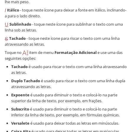
lhe mais peso.
Itálico
- toque neste ícone para deixar a fonte em itálico, inclinando-
a para o lado direito.
Sublinhado
- toque neste ícone para sublinhar o texto com uma
linha sob as letras.
Tachado
- toque neste ícone para riscar o texto com uma linha
atravessando as letras.
Toque no
item de menu
Formatação Adicional
e use uma das
seguintes opções:
Tachado
é usado para riscar o texto com uma linha atravessando
as letras.
Duplo Tachado
é usado para riscar o texto com uma linha dupla
atravessando as letras.
Expoente
é usado para diminuir o texto e colocá-lo na parte
superior da linha de texto, por exemplo, em frações.
Subscrito
é usado para diminuir o texto e colocá-lo na parte
inferior da linha de texto, por exemplo, em fórmulas químicas.
Versalete
é usado para deixar todas as letras em minúsculas.
Caixa Alta
é usado para deixar todas as letras em maiúsculas.