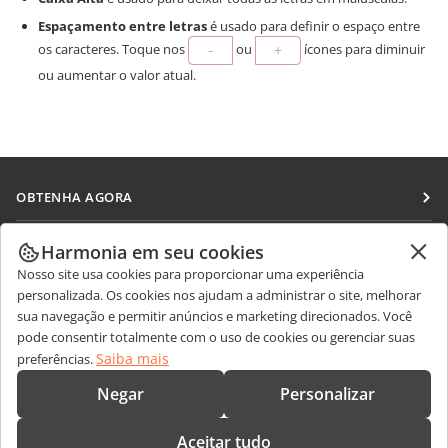
Espaçamento entre letras
é usado para definir o espaço entre
os caracteres. Toque nos
ou
ícones para diminuir
ou aumentar o valor atual.
OBTENHA AGORA
Docs
COLABORAR
Harmonia em seu cookies
DocSpace
Nosso site usa cookies para proporcionar uma experiência
Para colaboradores
RECEBA NOTÍCIAS
personalizada. Os cookies nos ajudam a administrar o site, melhorar
Workspace
Para tradutores
sua navegação e permitir anúncios e marketing direcionados. Você
Blog
Conectores
pode consentir totalmente com o uso de cookies ou gerenciar suas
OBTER AJUDA
Para influenciadores
Saiba mais
preferências.
Aplicativos para desktop
Fórum
Vagas
CONTATE-NOS
Negar
Personalizar
Aplicativos móveis
Cursos de treinamento
Perguntas sobre vendas
sales@onlyoffice.com
onlyoffice.com
Aceitar tudo
Webinars