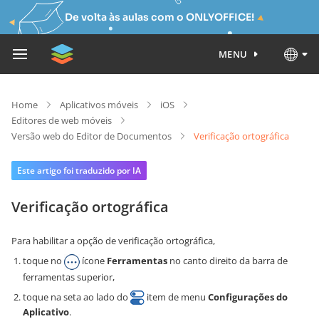
De volta às aulas com o ONLYOFFICE!
MENU
Home
Aplicativos móveis
iOS
Editores de web móveis
Versão web do Editor de Documentos
Verificação ortográfica
Este artigo foi traduzido por IA
Verificação ortográfica
Para habilitar a opção de verificação ortográfica,
toque no
ícone
Ferramentas
no canto direito da barra de
ferramentas superior,
toque na seta ao lado do
item de menu
Configurações do
Aplicativo
.