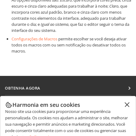
As opções disponíveis são:
Escuro
, que incorpora cores preta, cinza
escuro e cinza claro adequadas para trabalhar à noite;
Claro
, que
incorpora cores azul padrão, branco e cinza claro com menos
contraste nos elementos da interface, adequado para trabalhar
durante o dia; e
Igual ao sistema
, que faz o editor seguir o tema da
interface do seu sistema.
Configurações de Macros
permite escolher se você deseja ativar
todos os macros com ou sem notificação ou desativar todos os
macros.
OBTENHA AGORA
Docs
COLABORAR
Harmonia em seu cookies
DocSpace
Nosso site usa cookies para proporcionar uma experiência
Para colaboradores
RECEBA NOTÍCIAS
personalizada. Os cookies nos ajudam a administrar o site, melhorar
Workspace
Para tradutores
sua navegação e permitir anúncios e marketing direcionados. Você
Blog
Conectores
pode consentir totalmente com o uso de cookies ou gerenciar suas
OBTER AJUDA
Para influenciadores