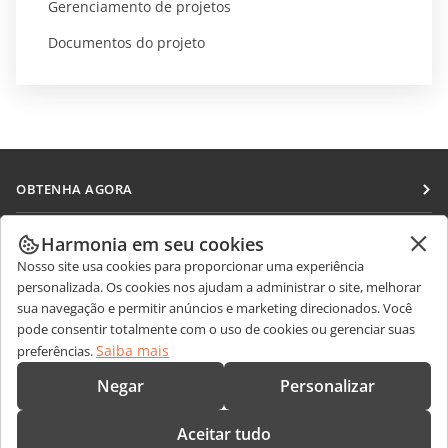
Gerenciamento de projetos
Documentos do projeto
OBTENHA AGORA
Docs
COLABORAR
Harmonia em seu cookies
DocSpace
Nosso site usa cookies para proporcionar uma experiência
Para colaboradores
RECEBA NOTÍCIAS
personalizada. Os cookies nos ajudam a administrar o site, melhorar
Workspace
Para tradutores
sua navegação e permitir anúncios e marketing direcionados. Você
Blog
Conectores
pode consentir totalmente com o uso de cookies ou gerenciar suas
OBTER AJUDA
Para influenciadores
Saiba mais
preferências.
Aplicativos para desktop
Fórum
Vagas
CONTATE-NOS
Negar
Personalizar
Aplicativos móveis
Cursos de treinamento
Perguntas sobre vendas
sales@onlyoffice.com
onlyoffice.com
Aceitar tudo
Webinars
Consultas de parceiros
partners@onlyoffice.com