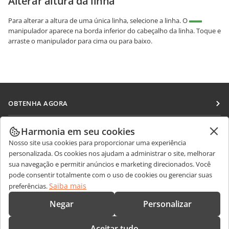
Alterar altura da linha
Para alterar a altura de uma única linha, selecione a linha. O
manipulador aparece na borda inferior do cabeçalho da linha. Toque e
arraste o manipulador para cima ou para baixo.
OBTENHA AGORA
Docs
COLABORAR
Harmonia em seu cookies
DocSpace
Nosso site usa cookies para proporcionar uma experiência
Para colaboradores
RECEBA NOTÍCIAS
personalizada. Os cookies nos ajudam a administrar o site, melhorar
Workspace
Para tradutores
sua navegação e permitir anúncios e marketing direcionados. Você
Blog
Conectores
pode consentir totalmente com o uso de cookies ou gerenciar suas
OBTER AJUDA
Para influenciadores
Saiba mais
preferências.
Aplicativos para desktop
Fórum
Vagas
CONTATE-NOS
Negar
Personalizar
Aplicativos móveis
Cursos de treinamento
Perguntas sobre vendas
sales@onlyoffice.com
onlyoffice.com
Aceitar tudo
Webinars