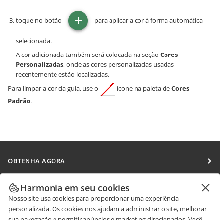
toque no botão
para aplicar a cor à forma automática
selecionada.
A cor adicionada também será colocada na seção
Cores
Personalizadas
, onde as cores personalizadas usadas
recentemente estão localizadas.
Para limpar a cor da guia, use o
ícone na paleta de
Cores
Padrão
.
OBTENHA AGORA
Docs
COLABORAR
Harmonia em seu cookies
DocSpace
Nosso site usa cookies para proporcionar uma experiência
Para colaboradores
RECEBA NOTÍCIAS
personalizada. Os cookies nos ajudam a administrar o site, melhorar
Workspace
Para tradutores
sua navegação e permitir anúncios e marketing direcionados. Você