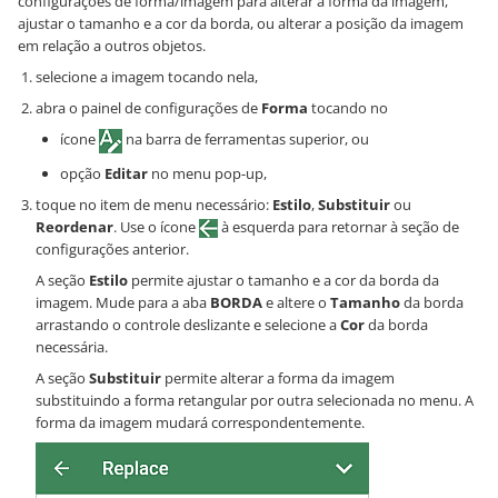
configurações de forma/imagem para alterar a forma da imagem,
ajustar o tamanho e a cor da borda, ou alterar a posição da imagem
em relação a outros objetos.
selecione a imagem tocando nela,
abra o painel de configurações de
Forma
tocando no
ícone
na barra de ferramentas superior, ou
opção
Editar
no menu pop-up,
toque no item de menu necessário:
Estilo
,
Substituir
ou
Reordenar
. Use o ícone
à esquerda para retornar à seção de
configurações anterior.
A seção
Estilo
permite ajustar o tamanho e a cor da borda da
imagem. Mude para a aba
BORDA
e altere o
Tamanho
da borda
arrastando o controle deslizante e selecione a
Cor
da borda
necessária.
A seção
Substituir
permite alterar a forma da imagem
substituindo a forma retangular por outra selecionada no menu. A
forma da imagem mudará correspondentemente.