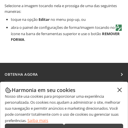
Selecione a imagem tocando nela e prossiga de uma das seguintes
maneiras:
toque na opção
Editar
no menu pop-up, ou
abra o painel de configurações de forma/imagem tocando no
ícone na barra de ferramentas superior e use o botão
REMOVER
FORMA
.
OBTENHA AGORA
Docs
COLABORAR
Harmonia em seu cookies
DocSpace
Nosso site usa cookies para proporcionar uma experiência
Para colaboradores
RECEBA NOTÍCIAS
personalizada. Os cookies nos ajudam a administrar o site, melhorar
Workspace
Para tradutores
sua navegação e permitir anúncios e marketing direcionados. Você
Blog
Conectores
pode consentir totalmente com o uso de cookies ou gerenciar suas
OBTER AJUDA
Para influenciadores
Saiba mais
preferências.
Aplicativos para desktop
Fórum
Vagas