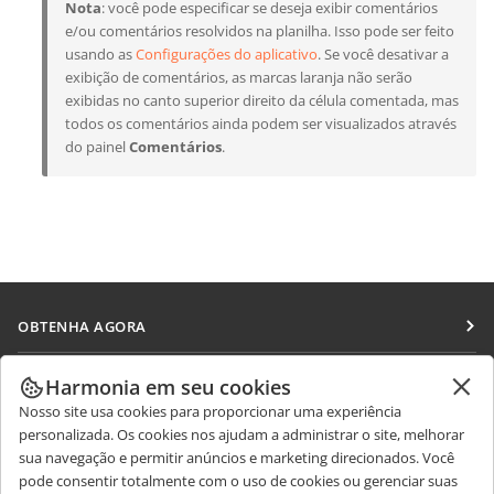
Nota
: você pode especificar se deseja exibir comentários
e/ou comentários resolvidos na planilha. Isso pode ser feito
usando as
Configurações do aplicativo
. Se você desativar a
exibição de comentários, as marcas laranja não serão
exibidas no canto superior direito da célula comentada, mas
todos os comentários ainda podem ser visualizados através
do painel
Comentários
.
OBTENHA AGORA
Docs
COLABORAR
Harmonia em seu cookies
DocSpace
Nosso site usa cookies para proporcionar uma experiência
Para colaboradores
RECEBA NOTÍCIAS
personalizada. Os cookies nos ajudam a administrar o site, melhorar
Workspace
Para tradutores
sua navegação e permitir anúncios e marketing direcionados. Você
Blog
Conectores
pode consentir totalmente com o uso de cookies ou gerenciar suas
OBTER AJUDA
Para influenciadores