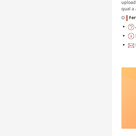
upload 
qual a 
O
Fe