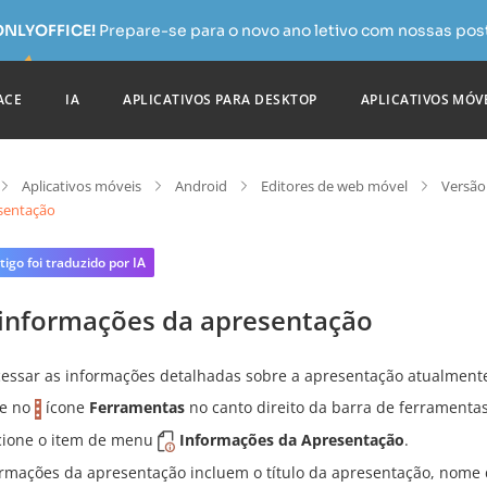
 ONLYOFFICE!
Prepare-se para o novo ano letivo com nossas pos
ACE
IA
APLICATIVOS PARA DESKTOP
APLICATIVOS MÓV
Aplicativos móveis
Android
Editores de web móvel
Versão
sentação
tigo foi traduzido por IA
 informações da apresentação
cessar as informações detalhadas sobre a apresentação atualment
e no
ícone
Ferramentas
no canto direito da barra de ferramentas
cione o item de menu
Informações da Apresentação
.
ormações da apresentação incluem o título da apresentação, nome do