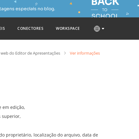
tagens especiais no blog.
EIS
CONECTORES
WORKSPACE
 web do Editor de Apresentações
Ver informações
e em edição,
 superior,
 proprietário, localização do arquivo, data de