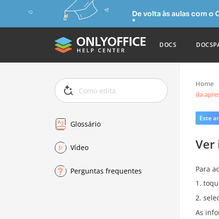
De volta às aulas com o
DOCS
DOCSP
Home
da apre
Este ar
Glossário
Ver
Vídeo
Para a
Perguntas frequentes
toqu
sele
As inf