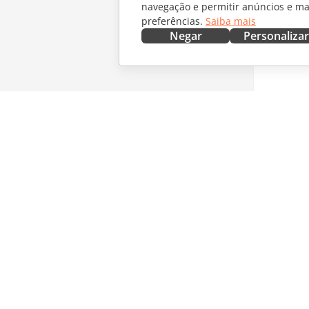
navegação e permitir anúncios e ma
preferências.
Saiba mais
Negar
Personalizar
OBTENHA AGORA
COLABO
Docs
Para col
DocSpace
Para tra
Workspace
Para infl
Conectores
Vagas
Aplicativos para desktop
RECEBA 
Aplicativos móveis
Blog
ONLYOFFICE.COM