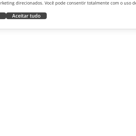
rketing direcionados. Você pode consentir totalmente com o uso d
Aceitar tudo
RAR
OBTER AJUDA
aboradores
Fórum
dutores
Cursos de treinamento
uenciadores
Webinars
White papers
NOTÍCIAS
Formulário de contato de
suporte
Solicitar demonstração
©