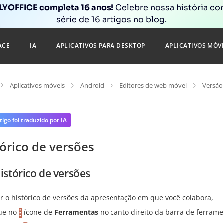
YOFFICE completa 16 anos!
Celebre nossa história c
série de 16 artigos no blog.
ACE
IA
APLICATIVOS PARA DESKTOP
APLICATIVOS MÓV
Aplicativos móveis
Android
Editores de web móvel
Versão
tigo foi traduzido por IA
órico de versões
istórico de versões
er o histórico de versões da apresentação em que você colabora,
ue no
ícone de
Ferramentas
no canto direito da barra de ferrame