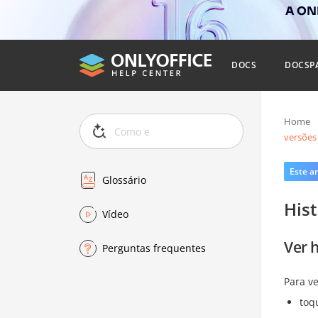
A ONL
DOCS
DOCSP
Home
versões
Este ar
Glossário
Hist
Vídeo
Ver h
Perguntas frequentes
Para v
toq