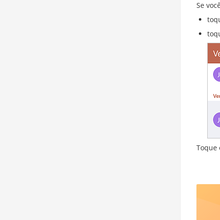
Se voc
toq
toq
Toque