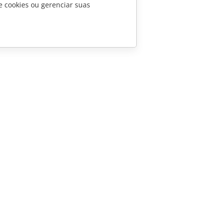
e cookies ou gerenciar suas
CONTATE-NOS
Perguntas sobre vendas
sales@onlyoffice.com
Consultas de parceiros
partners@onlyoffice.com
Consultas da imprensa
press@onlyoffice.com
Solicite uma ligação
 Ascensio System SIA 2026. Todos os direitos reservados.