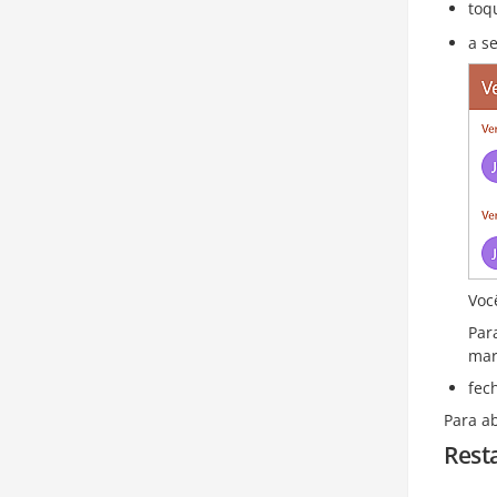
toq
a s
Voc
Par
mar
fec
Para a
Rest