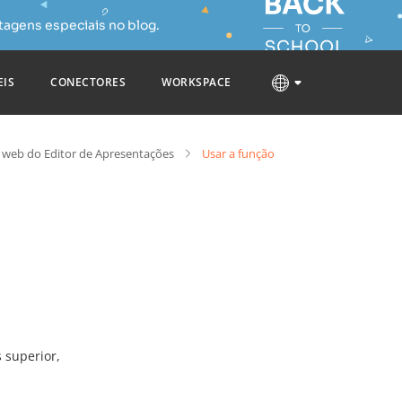
tagens especiais no blog.
EIS
CONECTORES
WORKSPACE
 web do Editor de Apresentações
Usar a função
 superior,