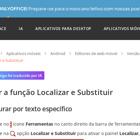
 ONLYOFFICE!
Prepare-se para o novo ano letivo com nossas pos
ACE
IA
APLICATIVOS PARA DESKTOP
APLICATIVOS MÓV
Aplicativos móveis
Android
Editores de web móvel
Versão
r e Substituir
tigo foi traduzido por IA
 a função Localizar e Substituir
urar por texto específico
e no
ícone
Ferramentas
no canto direito da barra de ferramentas
e na
opção
Localizar e Substituir
para ativar o painel
Localizar
,