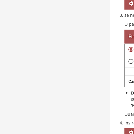
se n
O pa
D
s
'
Quan
insi