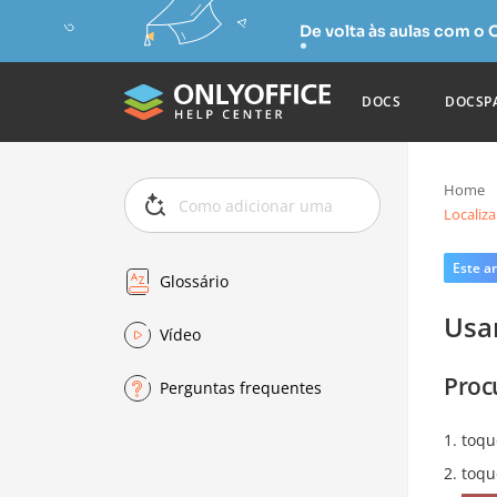
De volta às aulas com o
DOCS
DOCSP
Home
Localiza
Este ar
Glossário
Usar
Vídeo
Proc
Perguntas frequentes
toqu
toqu