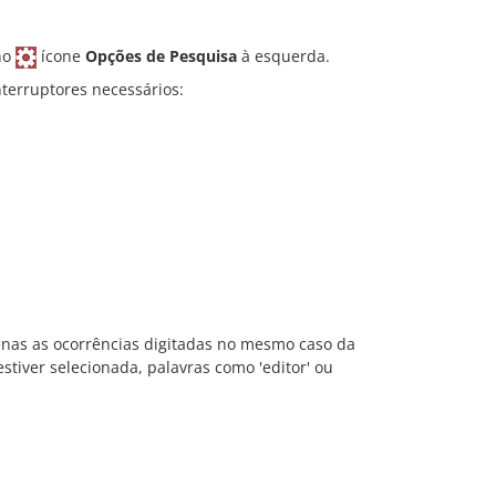
no
ícone
Opções de Pesquisa
à esquerda.
nterruptores necessários:
enas as ocorrências digitadas no mesmo caso da
estiver selecionada, palavras como 'editor' ou