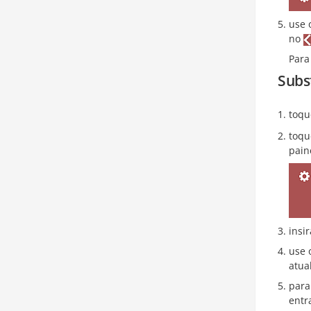
use 
no
Para
Subs
toqu
toqu
pain
insi
use 
atua
para
entr