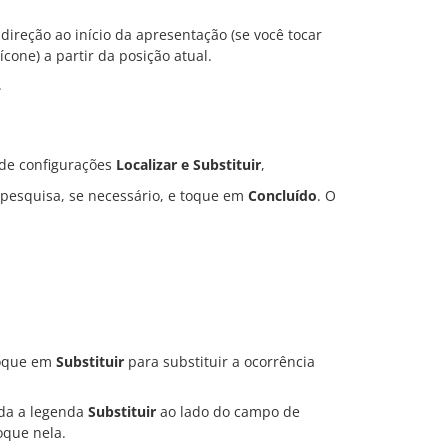
ireção ao início da apresentação (se você tocar
ícone) a partir da posição atual.
.
 de configurações
Localizar e Substituir
,
 pesquisa, se necessário, e toque em
Concluído
. O
toque em
Substituir
para substituir a ocorrência
ada a legenda
Substituir
ao lado do campo de
oque nela.