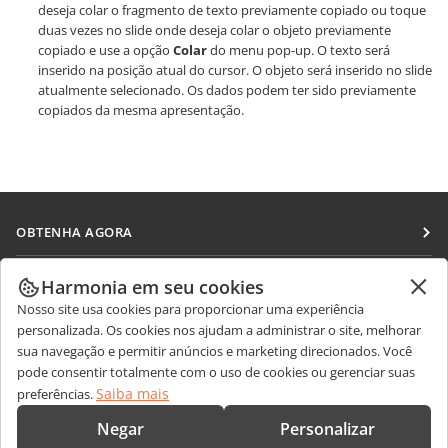
deseja colar o fragmento de texto previamente copiado ou toque
duas vezes no slide onde deseja colar o objeto previamente
copiado e use a opção
Colar
do menu pop-up. O texto será
inserido na posição atual do cursor. O objeto será inserido no slide
atualmente selecionado. Os dados podem ter sido previamente
copiados da mesma apresentação.
OBTENHA AGORA
Docs
COLABORAR
Harmonia em seu cookies
DocSpace
Nosso site usa cookies para proporcionar uma experiência
Para colaboradores
RECEBA NOTÍCIAS
personalizada. Os cookies nos ajudam a administrar o site, melhorar
Workspace
Para tradutores
sua navegação e permitir anúncios e marketing direcionados. Você
Blog
Conectores
pode consentir totalmente com o uso de cookies ou gerenciar suas
OBTER AJUDA
Para influenciadores
Saiba mais
preferências.
Aplicativos para desktop
Fórum
Vagas
CONTATE-NOS
Negar
Personalizar
Aplicativos móveis
Cursos de treinamento