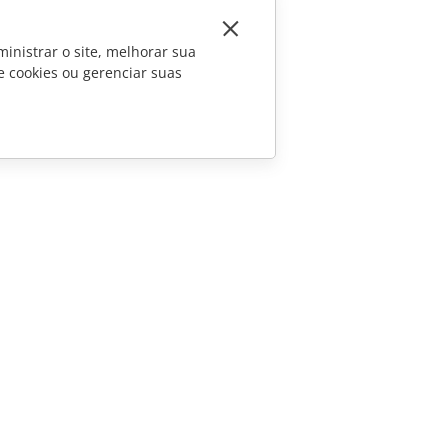
inistrar o site, melhorar sua
e cookies ou gerenciar suas
CONTATE-NOS
Perguntas sobre vendas
sales@onlyoffice.com
Consultas de parceiros
partners@onlyoffice.com
Consultas da imprensa
press@onlyoffice.com
Solicite uma ligação