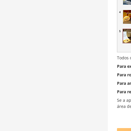
Todos o
Para ex
Para ro
Para a
Para r
Se a a
área de