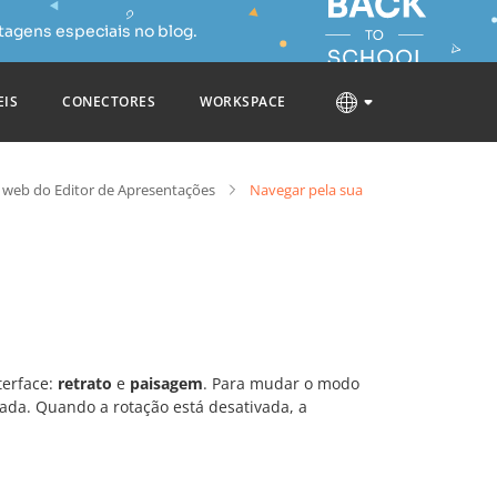
tagens especiais no blog.
EIS
CONECTORES
WORKSPACE
 web do Editor de Apresentações
Navegar pela sua
terface:
retrato
e
paisagem
. Para mudar o modo
ada. Quando a rotação está desativada, a