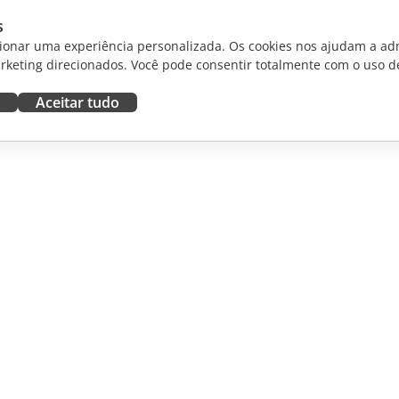
s
ionar uma experiência personalizada. Os cookies nos ajudam a adm
rketing direcionados. Você pode consentir totalmente com o uso d
Aceitar tudo
RAR
OBTER AJUDA
aboradores
Fórum
dutores
Cursos de treinamento
uenciadores
Webinars
White papers
NOTÍCIAS
Formulário de contato de
suporte
Solicitar demonstração