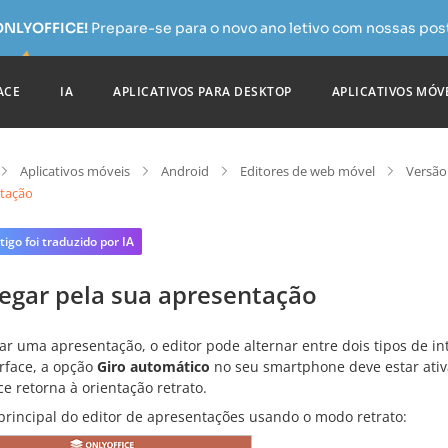
 ONLYOFFICE!
Prepare-se para o novo ano letivo com nossas pos
ACE
IA
APLICATIVOS PARA DESKTOP
APLICATIVOS MÓV
Aplicativos móveis
Android
Editores de web móvel
Versão
tação
tigo foi traduzido por IA
egar pela sua apresentação
ar uma apresentação, o editor pode alternar entre dois tipos de in
erface, a opção
Giro automático
no seu smartphone deve estar ativ
ce retorna à orientação retrato.
 principal do editor de apresentações usando o modo retrato: