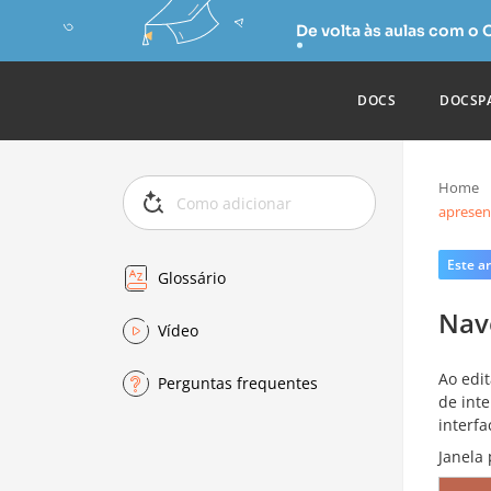
De volta às aulas com o
DOCS
DOCSP
Home
apresen
Este ar
Glossário
Nav
Vídeo
Ao edit
Perguntas frequentes
de int
interfa
Janela