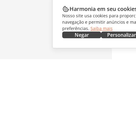
Harmonia em seu cookie
Nosso site usa cookies para proporc
navegação e permitir anúncios e ma
preferências.
Saiba mais
Negar
Personalizar
OBTENHA AGORA
COLABO
Docs
Para col
DocSpace
Para tra
Workspace
Para infl
Conectores
Vagas
Aplicativos para desktop
RECEBA 
Aplicativos móveis
Blog