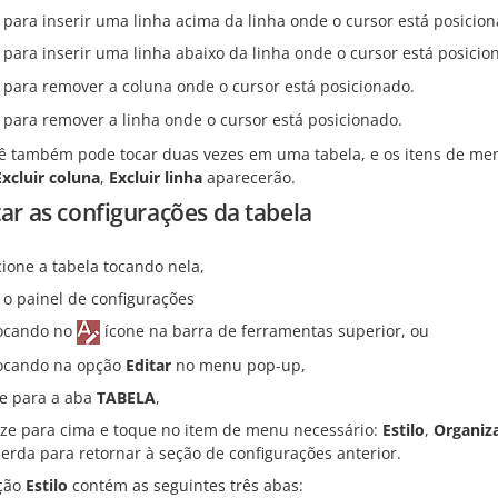
 para inserir uma linha acima da linha onde o cursor está posicion
 para inserir uma linha abaixo da linha onde o cursor está posicio
 para remover a coluna onde o cursor está posicionado.
 para remover a linha onde o cursor está posicionado.
ê também pode tocar duas vezes em uma tabela, e os itens de m
Excluir coluna
,
Excluir linha
aparecerão.
tar as configurações da tabela
cione a tabela tocando nela,
 o painel de configurações
ocando no
ícone na barra de ferramentas superior, ou
ocando na opção
Editar
no menu pop-up,
 para a aba
TABELA
,
ize para cima e toque no item de menu necessário:
Estilo
,
Organiz
erda para retornar à seção de configurações anterior.
ção
Estilo
contém as seguintes três abas: