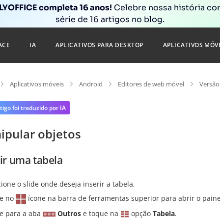
YOFFICE completa 16 anos!
Celebre nossa história c
série de 16 artigos no blog.
ACE
IA
APLICATIVOS PARA DESKTOP
APLICATIVOS MÓV
Aplicativos móveis
Android
Editores de web móvel
Versão
tigo foi traduzido por IA
ipular objetos
rir uma tabela
cione o slide onde deseja inserir a tabela,
e no
ícone na barra de ferramentas superior para abrir o paine
 para a aba
Outros
e toque na
opção
Tabela
.