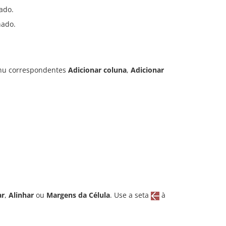
ado.
nado.
enu correspondentes
Adicionar coluna
,
Adicionar
ar
,
Alinhar
ou
Margens da Célula
. Use a seta
à