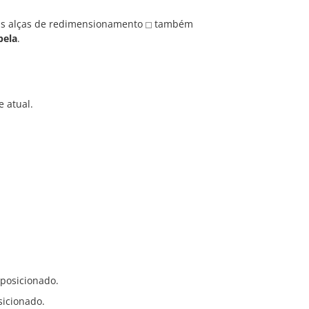
as alças de redimensionamento
também
bela
.
e atual.
 posicionado.
sicionado.