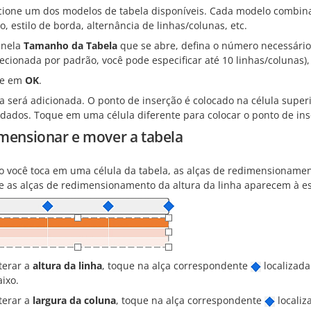
cione um dos modelos de tabela disponíveis. Cada modelo combina
o, estilo de borda, alternância de linhas/colunas, etc.
anela
Tamanho da Tabela
que se abre, defina o número necessári
lecionada por padrão, você pode especificar até 10 linhas/colunas),
ue em
OK
.
la será adicionada. O ponto de inserção é colocado na célula supe
 dados. Toque em uma célula diferente para colocar o ponto de ins
mensionar e mover a tabela
 você toca em uma célula da tabela, as alças de redimensioname
 e as alças de redimensionamento da altura da linha aparecem à e
terar a
altura da linha
, toque na alça correspondente
localizada
ixo.
terar a
largura da coluna
, toque na alça correspondente
localiz