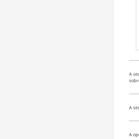
A se
sobr
A se
A o