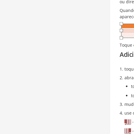
ou dire
Quando
aparec
Toque e
Adici
toqu
abra
t
t
mude
use 
-
-