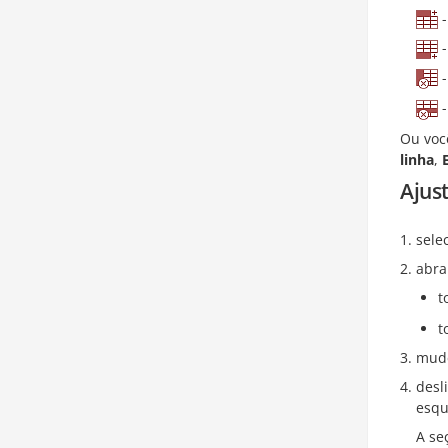
-
-
-
-
Ou voc
linha
,
Ajus
sele
abra
t
t
mude
desl
esqu
A se