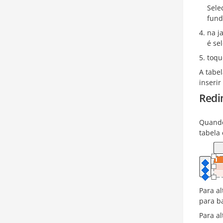
Sele
fund
na j
é se
toq
A tabe
inserir
Redi
Quando
tabela
Para al
para ba
Para al