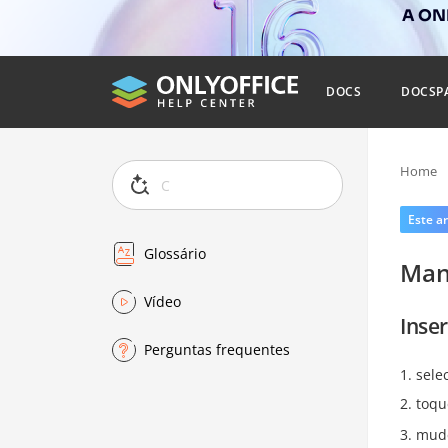
A ONL
DOCS
DOCSP
Home
Este ar
Glossário
Man
Vídeo
Inse
Perguntas frequentes
sele
toqu
mude