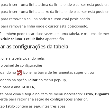
 para inserir uma linha acima da linha onde o cursor está posicion
 para inserir uma linha abaixo da linha onde o cursor está posicio
 para remover a coluna onde o cursor está posicionado.
 para remover a linha onde o cursor está posicionado.
ê também pode tocar duas vezes em uma tabela, e os itens de m
Excluir coluna
,
Excluir linha
aparecerão.
tar as configurações da tabela
cione a tabela tocando nela,
 o painel de configurações
ocando no
ícone na barra de ferramentas superior, ou
ocando na opção
Editar
no menu pop-up,
 para a aba
TABELA
,
ize para cima e toque no item de menu necessário:
Estilo
,
Organiz
erda para retornar à seção de configurações anterior.
ção
Estilo
contém as seguintes três abas: