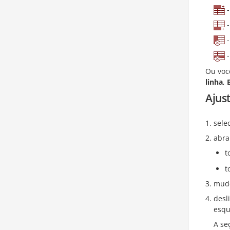
-
-
-
-
Ou voc
linha
,
Ajus
sele
abra
t
t
mude
desl
esqu
A se