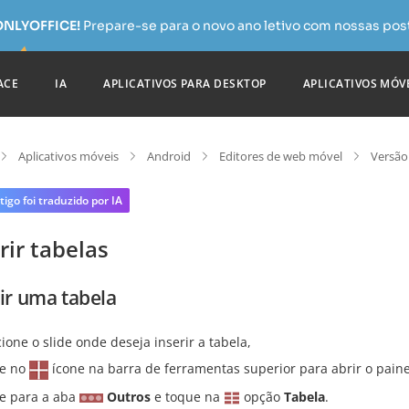
 ONLYOFFICE!
Prepare-se para o novo ano letivo com nossas pos
ACE
IA
APLICATIVOS PARA DESKTOP
APLICATIVOS MÓV
Aplicativos móveis
Android
Editores de web móvel
Versão
tigo foi traduzido por IA
rir tabelas
rir uma tabela
cione o slide onde deseja inserir a tabela,
e no
ícone na barra de ferramentas superior para abrir o paine
 para a aba
Outros
e toque na
opção
Tabela
.