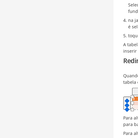
Sele
fund
na j
é se
toq
A tabe
inserir
Redi
Quando
tabela
Para al
para ba
Para al