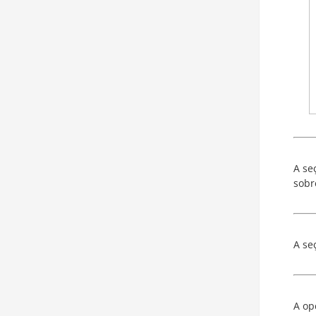
A se
sobr
A se
A o