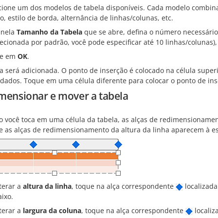
cione um dos modelos de tabela disponíveis. Cada modelo combina
o, estilo de borda, alternância de linhas/colunas, etc.
anela
Tamanho da Tabela
que se abre, defina o número necessári
lecionada por padrão, você pode especificar até 10 linhas/colunas),
ue em
OK
.
la será adicionada. O ponto de inserção é colocado na célula supe
 dados. Toque em uma célula diferente para colocar o ponto de ins
mensionar e mover a tabela
 você toca em uma célula da tabela, as alças de redimensioname
 e as alças de redimensionamento da altura da linha aparecem à e
terar a
altura da linha
, toque na alça correspondente
localizada
ixo.
terar a
largura da coluna
, toque na alça correspondente
localiz