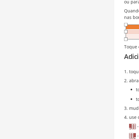
ou para
Quando
nas bor
Toque e
Adici
toqu
abra
t
t
mude
use 
-
-