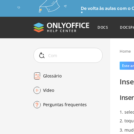
De volta às aulas com o
DOCS
DOCSP
Home
Este ar
Glossário
Inse
Vídeo
Inse
Perguntas frequentes
sele
toqu
mude