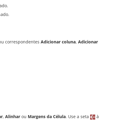
ado.
nado.
enu correspondentes
Adicionar coluna
,
Adicionar
ar
,
Alinhar
ou
Margens da Célula
. Use a seta
à