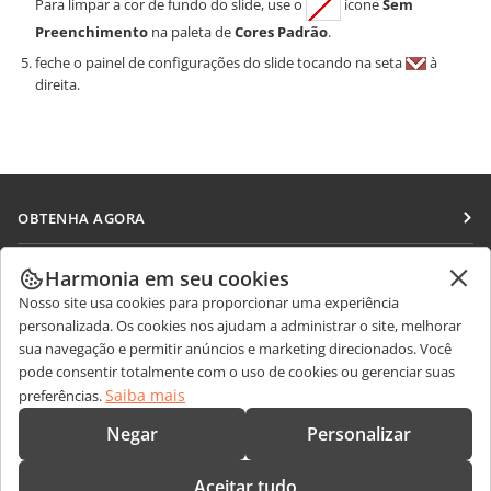
Para limpar a cor de fundo do slide, use o
ícone
Sem
Preenchimento
na paleta de
Cores Padrão
.
feche o painel de configurações do slide tocando na seta
à
direita.
OBTENHA AGORA
Docs
COLABORAR
Harmonia em seu cookies
DocSpace
Nosso site usa cookies para proporcionar uma experiência
Para colaboradores
RECEBA NOTÍCIAS
personalizada. Os cookies nos ajudam a administrar o site, melhorar
Workspace
Para tradutores
sua navegação e permitir anúncios e marketing direcionados. Você
Blog
Conectores
pode consentir totalmente com o uso de cookies ou gerenciar suas
OBTER AJUDA
Para influenciadores
Saiba mais
preferências.
Aplicativos para desktop
Fórum
Vagas
CONTATE-NOS
Negar
Personalizar
Aplicativos móveis
Cursos de treinamento
Perguntas sobre vendas
sales@onlyoffice.com
onlyoffice.com
Aceitar tudo
Webinars