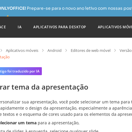
 ONLYOFFICE!
Prepare-se para o novo ano letivo com nossas pos
ACE
IA
APLICATIVOS PARA DESKTOP
APLICATIVOS MÓV
Aplicativos móveis
Android
Editores de web móvel
Versão
tação
tigo foi traduzido por IA
erar tema da apresentação
ersonalizar sua apresentação, você pode selecionar um tema para
 rapidamente o design da apresentação, especialmente a aparência 
s e textos e o esquema de cores usado para os elementos da aprese
elecionar um tema
para a apresentação,
ista de slides à esquerda, selecione qualquer slide,