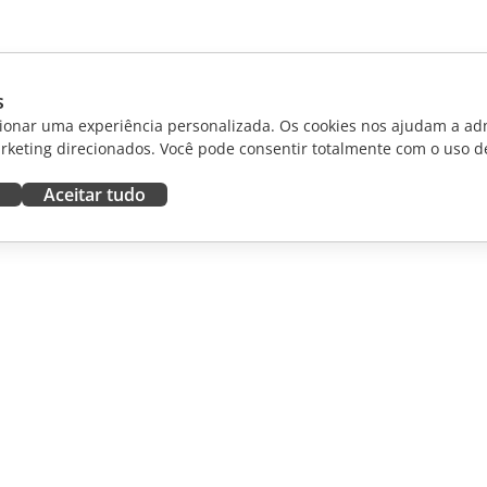
s
ionar uma experiência personalizada. Os cookies nos ajudam a adm
rketing direcionados. Você pode consentir totalmente com o uso d
Aceitar tudo
RAR
OBTER AJUDA
aboradores
Fórum
dutores
Cursos de treinamento
uenciadores
Webinars
White papers
NOTÍCIAS
Formulário de contato de