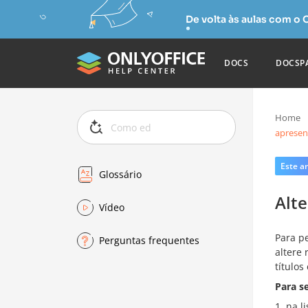
De volta às aulas com o
DOCS
DOCSP
Home
apresen
Este ar
Glossário
Alt
Vídeo
Para p
Perguntas frequentes
altere
título
Para s
na l