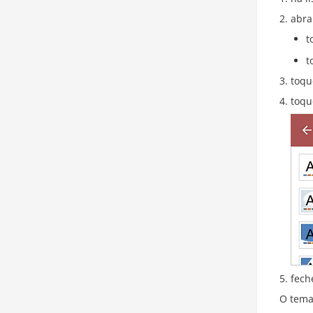
abra
t
t
toqu
toqu
fech
O tema 