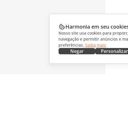
Harmonia em seu cookie
Nosso site usa cookies para proporc
navegação e permitir anúncios e ma
preferências.
Saiba mais
Negar
Personalizar
OBTENHA AGORA
COLABO
Docs
Para col
DocSpace
Para tra
Workspace
Para infl
Conectores
Vagas
Aplicativos para desktop
RECEBA 