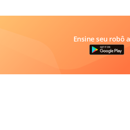
Ensine seu robô a