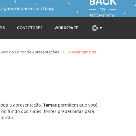
tagens especiais no blog.
EIS
CONECTORES
WORKSPACE
 web do Editor de Apresentações
Alterar tema da
 toda a apresentação.
Temas
permitem que você
do fundo dos slides, fontes predefinidas para
ntação.