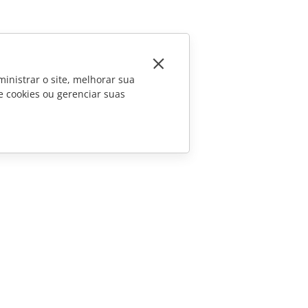
inistrar o site, melhorar sua
e cookies ou gerenciar suas
CONTATE-NOS
Perguntas sobre vendas
sales@onlyoffice.com
Consultas de parceiros
partners@onlyoffice.com
Consultas da imprensa
press@onlyoffice.com
Solicite uma ligação