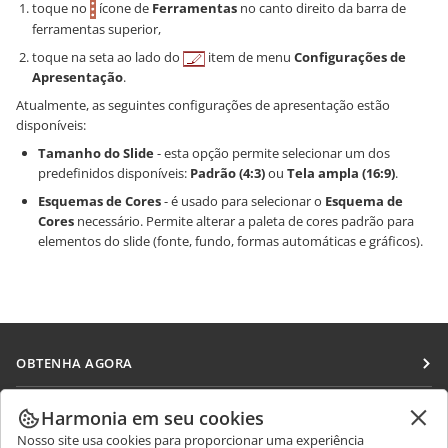
toque no
ícone de
Ferramentas
no canto direito da barra de
ferramentas superior,
toque na seta ao lado do
item de menu
Configurações de
Apresentação
.
Atualmente, as seguintes configurações de apresentação estão
disponíveis:
Tamanho do Slide
- esta opção permite selecionar um dos
predefinidos disponíveis:
Padrão (4:3)
ou
Tela ampla (16:9)
.
Esquemas de Cores
- é usado para selecionar o
Esquema de
Cores
necessário. Permite alterar a paleta de cores padrão para
elementos do slide (fonte, fundo, formas automáticas e gráficos).
OBTENHA AGORA
Docs
COLABORAR
Harmonia em seu cookies
DocSpace
Nosso site usa cookies para proporcionar uma experiência
Para colaboradores