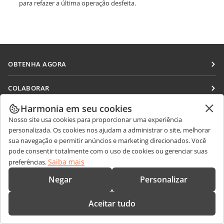
para refazer a última operação desfeita.
OBTENHA AGORA
Docs
COLABORAR
DocSpace
Para colaboradores
Harmonia em seu cookies
RECEBA NOTÍCIAS
Workspace
Nosso site usa cookies para proporcionar uma experiência
Para tradutores
Blog
personalizada. Os cookies nos ajudam a administrar o site, melhorar
Conectores
OBTER AJUDA
Para influenciadores
sua navegação e permitir anúncios e marketing direcionados. Você
Aplicativos para desktop
pode consentir totalmente com o uso de cookies ou gerenciar suas
Fórum
Vagas
CONTATE-NOS
Saiba mais
preferências.
Aplicativos móveis
Cursos de treinamento
Perguntas sobre vendas
sales@onlyoffice.com
Negar
Personalizar
onlyoffice.com
Webinars
Consultas de parceiros
partners@onlyoffice.com
© Ascensio System SIA 2026. Todos os direitos reservados.
Aceitar tudo
White papers
Consultas da imprensa
press@onlyoffice.com
Formulário de contato de suporte