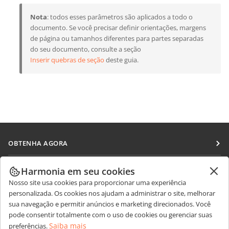
Nota
: todos esses parâmetros são aplicados a todo o
documento. Se você precisar definir orientações, margens
de página ou tamanhos diferentes para partes separadas
do seu documento, consulte a seção
Inserir quebras de seção
deste guia.
OBTENHA AGORA
Docs
COLABORAR
Harmonia em seu cookies
DocSpace
Nosso site usa cookies para proporcionar uma experiência
Para colaboradores
RECEBA NOTÍCIAS
personalizada. Os cookies nos ajudam a administrar o site, melhorar
Workspace
Para tradutores
sua navegação e permitir anúncios e marketing direcionados. Você
Blog
Conectores
pode consentir totalmente com o uso de cookies ou gerenciar suas
OBTER AJUDA
Para influenciadores
Saiba mais
preferências.