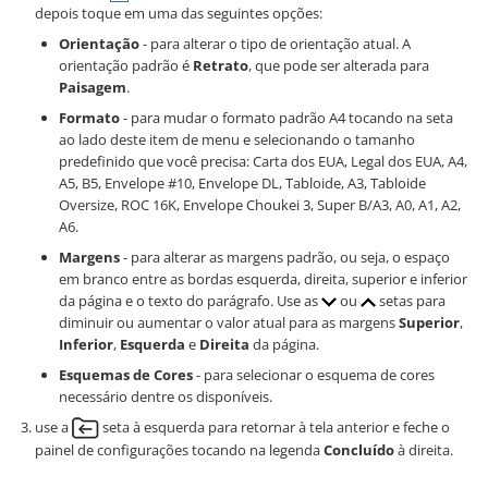
depois toque em uma das seguintes opções:
Orientação
- para alterar o tipo de orientação atual. A
orientação padrão é
Retrato
, que pode ser alterada para
Paisagem
.
Formato
- para mudar o formato padrão A4 tocando na seta
ao lado deste item de menu e selecionando o tamanho
predefinido que você precisa: Carta dos EUA, Legal dos EUA, A4,
A5, B5, Envelope #10, Envelope DL, Tabloide, A3, Tabloide
Oversize, ROC 16K, Envelope Choukei 3, Super B/A3, A0, A1, A2,
A6.
Margens
- para alterar as margens padrão, ou seja, o espaço
em branco entre as bordas esquerda, direita, superior e inferior
da página e o texto do parágrafo. Use as
ou
setas para
diminuir ou aumentar o valor atual para as margens
Superior
,
Inferior
,
Esquerda
e
Direita
da página.
Esquemas de Cores
- para selecionar o esquema de cores
necessário dentre os disponíveis.
use a
seta à esquerda para retornar à tela anterior e feche o
painel de configurações tocando na legenda
Concluído
à direita.