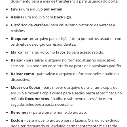
documento para a área de transferência para usuários do portal.
Enviar
um arquivo
por e-mail
.
Assinar
um arquivo com
DocuSign
.
Histórico de versões
- para visualizar o histórico de versões e
revisões.
Bloquear
um arquivo para edição futura por outros usuários com
os direitos de edição correspondentes.
Marcar
um arquivo como
favorito
para acesso rápido.
Baixar
- para salvar o arquivo no formato atual no dispositivo.
Este arquivo pode ser encontrado na pasta de downloads padrão.
Baixar como
- para salvar o arquivo no formato selecionado no
dispositivo.
Mover ou Copiar
- para mover o arquivo ou criar uma cópia do
arquivo e mover a cópia criada para a seção/pasta especificada do
módulo
Documentos
. Escolha o submenu necessário e, em
seguida, selecione a pasta necessária.
Renomear
- para alterar o nome do arquivo.
Excluir
- para mover o arquivo para a Lixeira. O arquivo excluído
pode ser restaurado ou excluído permanentemente mais tarde.