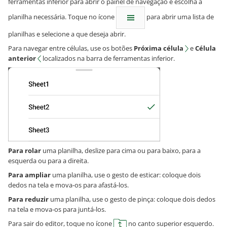
ferramentas inferior para abrir o painel de navegação e escolha a
planilha necessária. Toque no ícone
para abrir uma lista de
planilhas e selecione a que deseja abrir.
Para navegar entre células, use os botões
Próxima célula
e
Célula
anterior
localizados na barra de ferramentas inferior.
Para rolar
uma planilha, deslize para cima ou para baixo, para a
esquerda ou para a direita.
Para ampliar
uma planilha, use o gesto de esticar: coloque dois
dedos na tela e mova-os para afastá-los.
Para reduzir
uma planilha, use o gesto de pinça: coloque dois dedos
na tela e mova-os para juntá-los.
Para sair do editor, toque no ícone
no canto superior esquerdo.