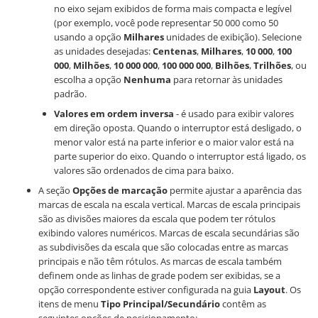
no eixo sejam exibidos de forma mais compacta e legível
(por exemplo, você pode representar 50 000 como 50
usando a opção
Milhares
unidades de exibição). Selecione
as unidades desejadas:
Centenas
,
Milhares
,
10 000
,
100
000
,
Milhões
,
10 000 000
,
100 000 000
,
Bilhões
,
Trilhões
, ou
escolha a opção
Nenhuma
para retornar às unidades
padrão.
Valores em ordem inversa
- é usado para exibir valores
em direção oposta. Quando o interruptor está desligado, o
menor valor está na parte inferior e o maior valor está na
parte superior do eixo. Quando o interruptor está ligado, os
valores são ordenados de cima para baixo.
A seção
Opções de marcação
permite ajustar a aparência das
marcas de escala na escala vertical. Marcas de escala principais
são as divisões maiores da escala que podem ter rótulos
exibindo valores numéricos. Marcas de escala secundárias são
as subdivisões da escala que são colocadas entre as marcas
principais e não têm rótulos. As marcas de escala também
definem onde as linhas de grade podem ser exibidas, se a
opção correspondente estiver configurada na guia
Layout
. Os
itens de menu
Tipo Principal/Secundário
contêm as
seguintes opções de posicionamento: