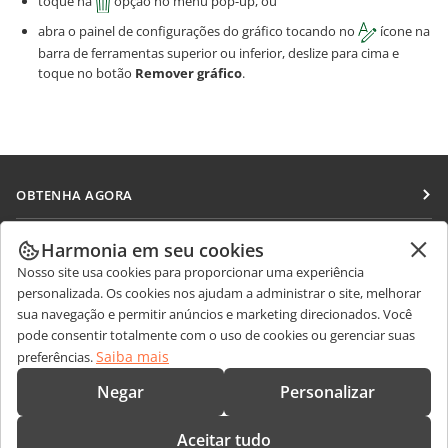
toque na
opção no menu pop-up, ou
abra o painel de configurações do gráfico tocando no
ícone na
barra de ferramentas superior ou inferior, deslize para cima e
toque no botão
Remover gráfico
.
OBTENHA AGORA
Docs
COLABORAR
Harmonia em seu cookies
DocSpace
Nosso site usa cookies para proporcionar uma experiência
Para colaboradores
RECEBA NOTÍCIAS
personalizada. Os cookies nos ajudam a administrar o site, melhorar
Workspace
Para tradutores
sua navegação e permitir anúncios e marketing direcionados. Você
Blog
Conectores
pode consentir totalmente com o uso de cookies ou gerenciar suas
OBTER AJUDA
Para influenciadores
Saiba mais
preferências.
Aplicativos para desktop
Fórum
Vagas
CONTATE-NOS
Negar
Personalizar
Aplicativos móveis
Cursos de treinamento
Perguntas sobre vendas
sales@onlyoffice.com
onlyoffice.com
Aceitar tudo
Webinars