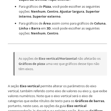
Para gráficos de
Pizza
, você pode escolher as seguintes
opções:
Nenhum
,
Centro
,
Ajustar largura
,
Superior
interno
,
Superior externo
.
Para gráficos de
Área
assim como para gráficos de
Coluna
,
Linha
e
Barra
em
3D
, você pode escolher as seguintes
opções:
Nenhum
,
Centro
.
As opções de
Eixo vertical/Horizontal
não afetarão os
Gráficos de pizza
uma vez que gráficos desse tipo não
têm eixos.
A seção
Eixo vertical
permite alterar os parâmetros do eixo
vertical, também referido como eixo de valores ou eixo y, que exibe
valores numéricos. Note que o eixo vertical será o eixo de
categorias que exibe rótulos de texto para os
Gráficos de barras
,
portanto, neste caso, as opções da guia
Eixo vertical
corresponderão às descritas na próxima seção. Para os
Gráficos