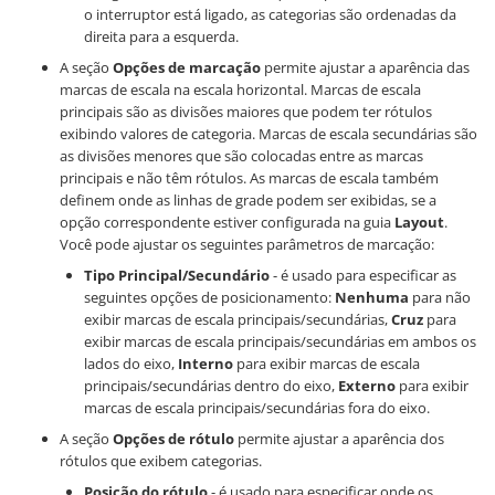
o interruptor está ligado, as categorias são ordenadas da
direita para a esquerda.
A seção
Opções de marcação
permite ajustar a aparência das
marcas de escala na escala horizontal. Marcas de escala
principais são as divisões maiores que podem ter rótulos
exibindo valores de categoria. Marcas de escala secundárias são
as divisões menores que são colocadas entre as marcas
principais e não têm rótulos. As marcas de escala também
definem onde as linhas de grade podem ser exibidas, se a
opção correspondente estiver configurada na guia
Layout
.
Você pode ajustar os seguintes parâmetros de marcação:
Tipo Principal/Secundário
- é usado para especificar as
seguintes opções de posicionamento:
Nenhuma
para não
exibir marcas de escala principais/secundárias,
Cruz
para
exibir marcas de escala principais/secundárias em ambos os
lados do eixo,
Interno
para exibir marcas de escala
principais/secundárias dentro do eixo,
Externo
para exibir
marcas de escala principais/secundárias fora do eixo.
A seção
Opções de rótulo
permite ajustar a aparência dos
rótulos que exibem categorias.
Posição do rótulo
- é usado para especificar onde os