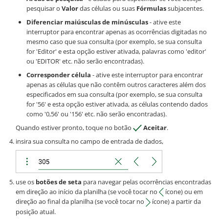
pesquisar o
Valor
das células ou suas
Fórmulas
subjacentes.
Diferenciar maiúsculas de minúsculas
- ative este
interruptor para encontrar apenas as ocorrências digitadas no
mesmo caso que sua consulta (por exemplo, se sua consulta
for 'Editor' e esta opção estiver ativada, palavras como 'editor'
ou 'EDITOR' etc. não serão encontradas).
Corresponder célula
- ative este interruptor para encontrar
apenas as células que não contêm outros caracteres além dos
especificados em sua consulta (por exemplo, se sua consulta
for '56' e esta opção estiver ativada, as células contendo dados
como '0,56' ou '156' etc. não serão encontradas).
Quando estiver pronto, toque no botão
Aceitar
.
insira sua consulta no campo de entrada de dados,
use os
botões de seta
para navegar pelas ocorrências encontradas
em direção ao início da planilha (se você tocar no
ícone) ou em
direção ao final da planilha (se você tocar no
ícone) a partir da
posição atual.