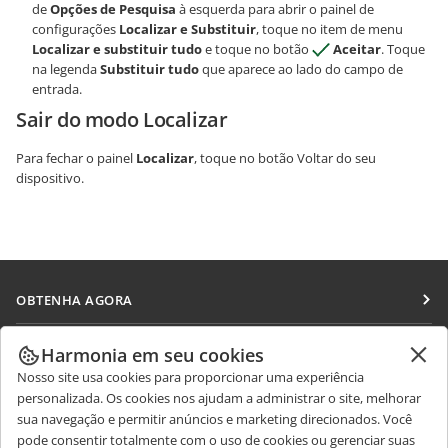
de
Opções de Pesquisa
à esquerda para abrir o painel de
configurações
Localizar e Substituir
, toque no item de menu
Localizar e substituir tudo
e toque no botão
Aceitar
. Toque
na legenda
Substituir tudo
que aparece ao lado do campo de
entrada.
Sair do modo Localizar
Para fechar o painel
Localizar
, toque no botão Voltar do seu
dispositivo.
OBTENHA AGORA
Docs
COLABORAR
Harmonia em seu cookies
DocSpace
Nosso site usa cookies para proporcionar uma experiência
Para colaboradores
RECEBA NOTÍCIAS
personalizada. Os cookies nos ajudam a administrar o site, melhorar
Workspace
Para tradutores
sua navegação e permitir anúncios e marketing direcionados. Você
Blog
Conectores
pode consentir totalmente com o uso de cookies ou gerenciar suas
OBTER AJUDA
Para influenciadores