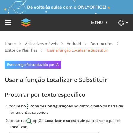
De volta às aulas com o ONLYOFFICE!
MENU
Home
Aplicativos móveis
Android
Documentos
Editor de Planilhas
Usar a função Localizar e Substituir
Este artigo foi traduzido por IA
Usar a função Localizar e Substituir
Procurar por texto específico
toque no
ícone de
Configurações
no canto direito da barra de
ferramentas superior,
toque na
opção
Localizar e substituir
para ativar o painel
Localizar
,