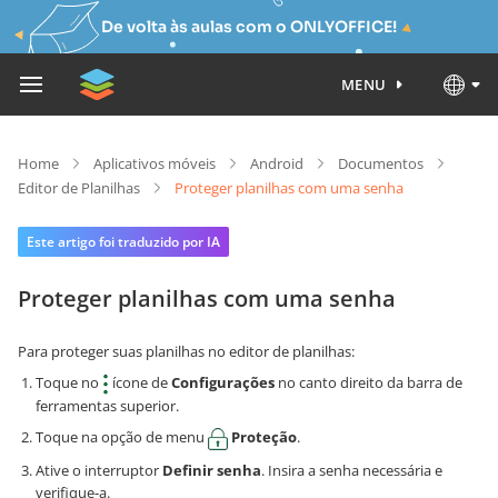
De volta às aulas com o ONLYOFFICE!
MENU
Home
Aplicativos móveis
Android
Documentos
Editor de Planilhas
Proteger planilhas com uma senha
Este artigo foi traduzido por IA
Proteger planilhas com uma senha
Para proteger suas planilhas no editor de planilhas:
Toque no
ícone de
Configurações
no canto direito da barra de
ferramentas superior.
Toque na opção de menu
Proteção
.
Ative o interruptor
Definir senha
. Insira a senha necessária e
verifique-a.