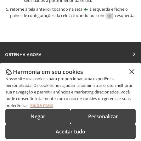
seus dados à parte inferior da célula.
retorne à tela anterior tocando na seta
à esquerda e feche o
painel de configurações da célula tocando no ícone
à esquerda.
OBTENHA AGORA
Docs
COLABORAR
Harmonia em seu cookies
DocSpace
Nosso site usa cookies para proporcionar uma experiência
Para colaboradores
RECEBA NOTÍCIAS
personalizada. Os cookies nos ajudam a administrar o site, melhorar
Workspace
Para tradutores
sua navegação e permitir anúncios e marketing direcionados. Você
Blog
Conectores
pode consentir totalmente com o uso de cookies ou gerenciar suas
OBTER AJUDA
Para influenciadores
Saiba mais
preferências.
Aplicativos para desktop
Fórum
Vagas
CONTATE-NOS
Negar
Personalizar
Aplicativos móveis
Cursos de treinamento
Perguntas sobre vendas
sales@onlyoffice.com
onlyoffice.com
Aceitar tudo
Webinars
Consultas de parceiros
partners@onlyoffice.com
© Ascensio System SIA 2026. Todos os direitos reservados.