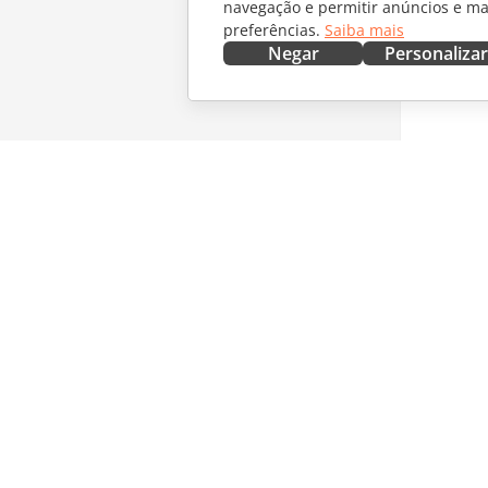
navegação e permitir anúncios e ma
preferências.
Saiba mais
Negar
Personalizar
OBTENHA AGORA
COLABO
Docs
Para col
DocSpace
Para tra
Workspace
Para infl
Conectores
Vagas
Aplicativos para desktop
RECEBA 
Aplicativos móveis
Blog
ONLYOFFICE.COM