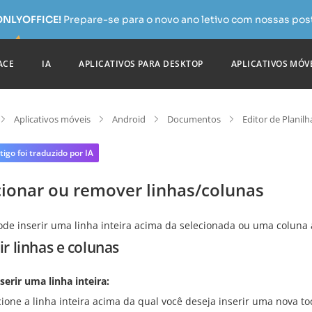
 ONLYOFFICE!
Prepare-se para o novo ano letivo com nossas pos
ACE
IA
APLICATIVOS PARA DESKTOP
APLICATIVOS MÓV
Aplicativos móveis
Android
Documentos
Editor de Planilh
tigo foi traduzido por IA
cionar ou remover linhas/colunas
ode inserir uma linha inteira acima da selecionada ou uma coluna
ir linhas e colunas
serir uma linha inteira:
cione a linha inteira acima da qual você deseja inserir uma nova 