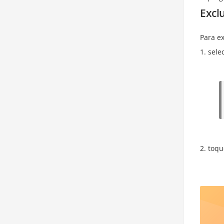
Exclu
Para e
sele
toqu