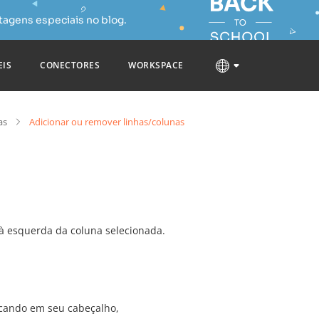
tagens especiais no blog.
EIS
CONECTORES
WORKSPACE
as
Adicionar ou remover linhas/colunas
 à esquerda da coluna selecionada.
tocando em seu cabeçalho,