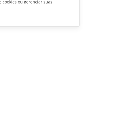
e cookies ou gerenciar suas
CONTATE-NOS
Perguntas sobre vendas
sales@onlyoffice.com
Consultas de parceiros
partners@onlyoffice.com
Consultas da imprensa
press@onlyoffice.com
Solicite uma ligação
 Ascensio System SIA 2026. Todos os direitos reservados.