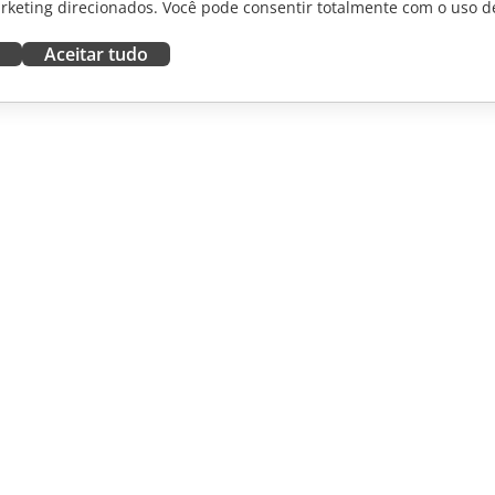
rketing direcionados. Você pode consentir totalmente com o uso d
Aceitar tudo
RAR
OBTER AJUDA
aboradores
Fórum
dutores
Cursos de treinamento
uenciadores
Webinars
White papers
NOTÍCIAS
Formulário de contato de
suporte
Solicitar demonstração
©