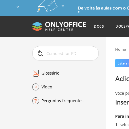
De volta às aulas com o
DOCS
DOCSP
Home
Este ar
Glossário
Adi
Vídeo
Você p
Perguntas frequentes
Inser
Para in
sele