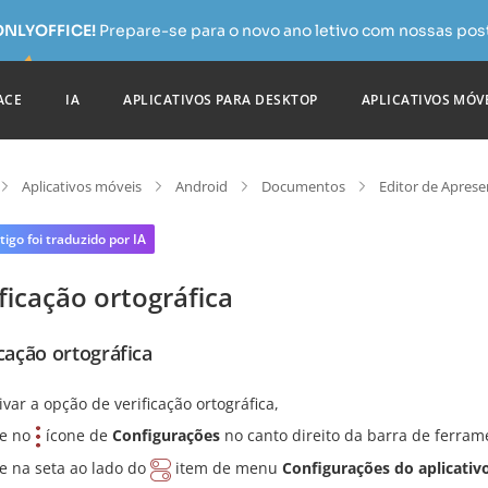
 ONLYOFFICE!
Prepare-se para o novo ano letivo com nossas pos
ACE
IA
APLICATIVOS PARA DESKTOP
APLICATIVOS MÓV
Aplicativos móveis
Android
Documentos
Editor de Apres
tigo foi traduzido por IA
ficação ortográfica
icação ortográfica
ivar a opção de verificação ortográfica,
e no
ícone de
Configurações
no canto direito da barra de ferram
e na seta ao lado do
item de menu
Configurações do aplicativ