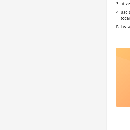
ativ
use 
toc
Palavr