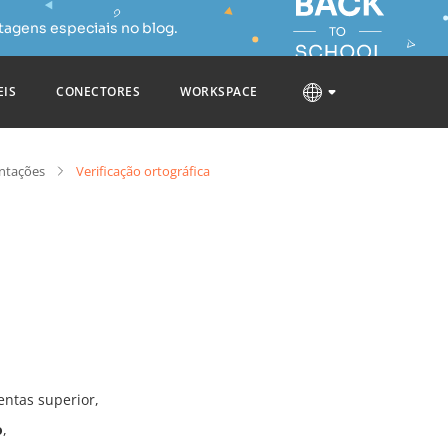
tagens especiais no blog.
EIS
CONECTORES
WORKSPACE
entações
Verificação ortográfica
entas superior,
o
,