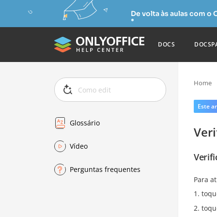
De volta às aulas com o
DOCS
DOCSP
Home
Este ar
Glossário
Veri
Vídeo
Verif
Perguntas frequentes
Para at
toqu
toqu