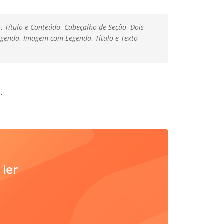
o
,
Título e Conteúdo
,
Cabeçalho de Seção
,
Dois
egenda
,
Imagem com Legenda
,
Título e Texto
.
 ler