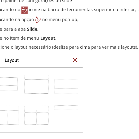
 o painel de configurações do slide
ocando no
ícone na barra de ferramentas superior ou inferior, 
ocando na opção
no menu pop-up,
 para a aba
Slide
,
e no item de menu
Layout
,
cione o layout necessário (deslize para cima para ver mais layouts),