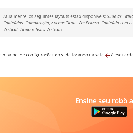
Atualmente, os seguintes layouts estão disponíveis:
Slide de Títul
Conteúdos
,
Comparação
,
Apenas Título
,
Em Branco
,
Conteúdo com L
Vertical
,
Título e Texto Verticais
.
e o painel de configurações do slide tocando na seta
à esquerda
Ensine seu robô a