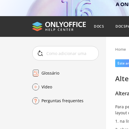
A ONL
DOCS
DOCSP
Home
Este ar
Glossário
Alte
Vídeo
Altera
Perguntas frequentes
Para pe
layout 
na l