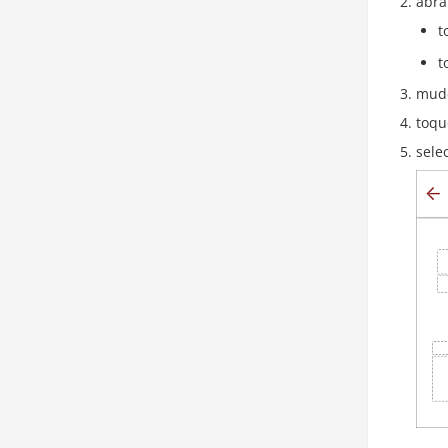
abra
t
t
mude
toqu
sele