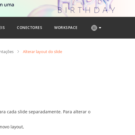
om uma
EIS
CONECTORES
WORKSPACE
entações
Alterar layout do slide
para cada slide separadamente. Para alterar o
novo layout,