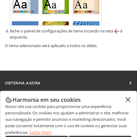
feche o painel de configurações de tema tocando na seta
à
esquerda.
O tema selecionado será aplicado a todos os slides.
OBTENHA AGORA
Docs
COLABORAR
Harmonia em seu cookies
DocSpace
Nosso site usa cookies para proporcionar uma experiência
Para colaboradores
RECEBA NOTÍCIAS
personalizada. Os cookies nos ajudam a administrar o site, melhorar
Workspace
Para tradutores
sua navegação e permitir anúncios e marketing direcionados. Você
Blog
Conectores
pode consentir totalmente com o uso de cookies ou gerenciar suas
OBTER AJUDA
Para influenciadores
Saiba mais
preferências.
Aplicativos para desktop
Fórum