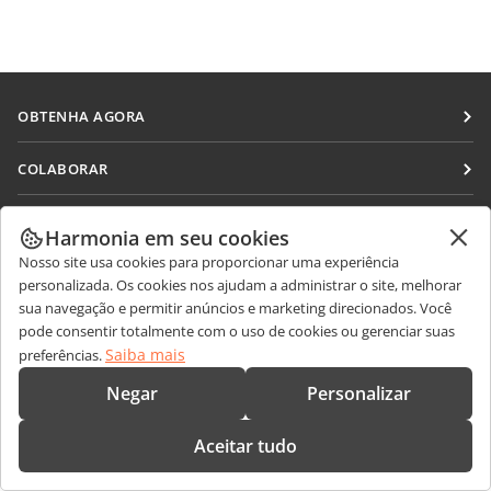
OBTENHA AGORA
Docs
COLABORAR
DocSpace
Para colaboradores
RECEBA NOTÍCIAS
Workspace
Harmonia em seu cookies
Para tradutores
Blog
Nosso site usa cookies para proporcionar uma experiência
Conectores
OBTER AJUDA
Para influenciadores
personalizada. Os cookies nos ajudam a administrar o site, melhorar
Aplicativos para desktop
sua navegação e permitir anúncios e marketing direcionados. Você
Fórum
Vagas
CONTATE-NOS
pode consentir totalmente com o uso de cookies ou gerenciar suas
Aplicativos móveis
Cursos de treinamento
Saiba mais
preferências.
Perguntas sobre vendas
sales@onlyoffice.com
onlyoffice.com
Webinars
Negar
Personalizar
Consultas de parceiros
partners@onlyoffice.com
© Ascensio System SIA 2026. Todos os direitos reservados.
White papers
Consultas da imprensa
press@onlyoffice.com
Aceitar tudo
Formulário de contato de suporte
Solicite uma ligação