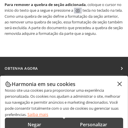
Para remover a quebra de seção adicionada
, coloque o cursor no
início do texto que a segue e pressione a
tecla no teclado na tela.
Como uma quebra de seção define a formatação da seção anterior,
ao remover uma quebra de seção, essa formatação de seção também
será excluída. A parte do documento que precedeu a quebra de seção
removida adquire a formatação da parte que a seguiu.
OBTENHA AGORA
Docs
COLABORAR
Harmonia em seu cookies
DocSpace
Nosso site usa cookies para proporcionar uma experiência
Para colaboradores
RECEBA NOTÍCIAS
personalizada. Os cookies nos ajudam a administrar o site, melhorar
Workspace
Para tradutores
sua navegação e permitir anúncios e marketing direcionados. Você
Blog
Conectores
pode consentir totalmente com o uso de cookies ou gerenciar suas
OBTER AJUDA
Para influenciadores
Saiba mais
preferências.
Aplicativos para desktop
Fórum
Vagas
CONTATE-NOS
Negar
Personalizar
Aplicativos móveis