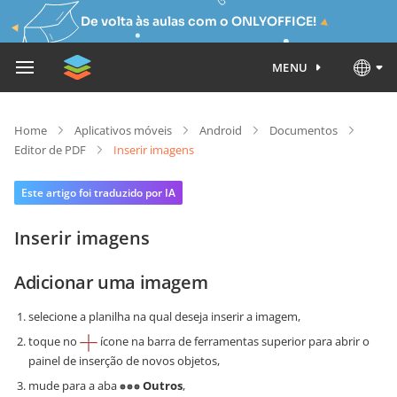
De volta às aulas com o ONLYOFFICE!
MENU
Home
Aplicativos móveis
Android
Documentos
Editor de PDF
Inserir imagens
Este artigo foi traduzido por IA
Inserir imagens
Adicionar uma imagem
selecione a planilha na qual deseja inserir a imagem,
toque no
ícone na barra de ferramentas superior para abrir o
painel de inserção de novos objetos,
mude para a aba
Outros
,