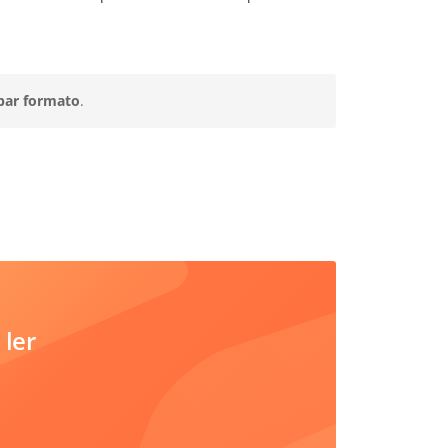
par formato
.
 ler