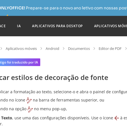
 ONLYOFFICE!
Prepare-se para o novo ano letivo com nossas pos
ACE
IA
APLICATIVOS PARA DESKTOP
APLICATIVOS MÓV
Aplicativos móveis
Android
Documentos
Editor de PDF
tigo foi traduzido por IA
car estilos de decoração de fonte
licar a formatação ao texto, selecione-o e abra o painel de configu
ando no ícone
na barra de ferramentas superior, ou
ando na opção
no menu pop-up,
a
Texto
, use uma das configurações disponíveis. Use o ícone
à es
r.