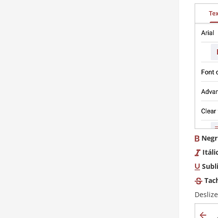
Negr
Itáli
Subl
Tac
Desliz