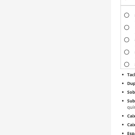
Tac
Dup
Sob
Sub
quí
Cai
Cai
Esp