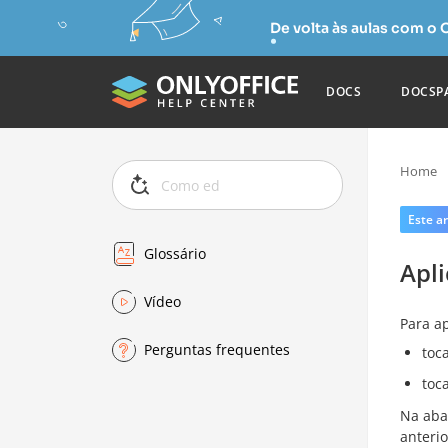
De volta às aulas com o
DOCS
DOCSP
Home
Este ar
Glossário
Apli
Vídeo
Para ap
Perguntas frequentes
toc
toc
Na ab
anterio