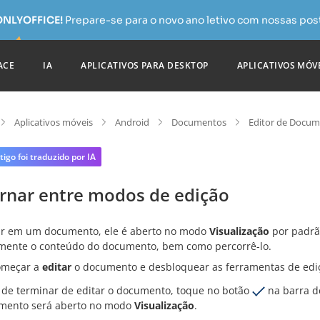
 ONLYOFFICE!
Prepare-se para o novo ano letivo com nossas pos
ACE
IA
APLICATIVOS PARA DESKTOP
APLICATIVOS MÓV
Aplicativos móveis
Android
Documentos
Editor de Docu
tigo foi traduzido por IA
ernar entre modos de edição
ar em um documento, ele é aberto no modo
Visualização
por padrão
mente o conteúdo do documento, bem como percorrê-lo.
omeçar a
editar
o documento e desbloquear as ferramentas de edi
 de terminar de editar o documento, toque no botão
na barra de
mento será aberto no modo
Visualização
.