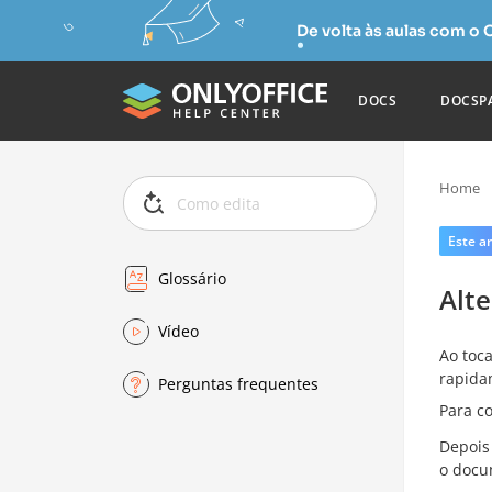
De volta às aulas com o
DOCS
DOCSP
Home
Este ar
Glossário
Alt
Vídeo
Ao toc
rapida
Perguntas frequentes
Para c
Depois
o docu