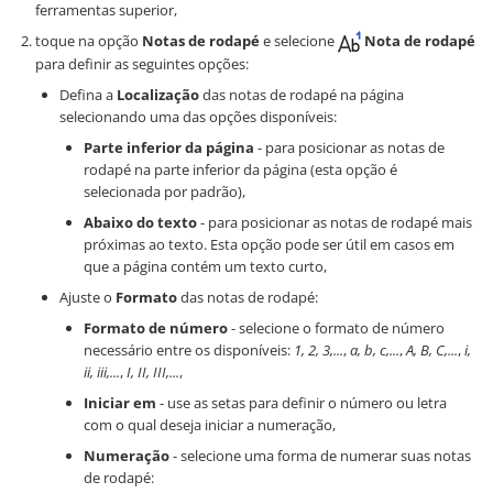
ferramentas superior,
toque na opção
Notas de rodapé
e selecione
Nota de rodapé
para definir as seguintes opções:
Defina a
Localização
das notas de rodapé na página
selecionando uma das opções disponíveis:
Parte inferior da página
- para posicionar as notas de
rodapé na parte inferior da página (esta opção é
selecionada por padrão),
Abaixo do texto
- para posicionar as notas de rodapé mais
próximas ao texto. Esta opção pode ser útil em casos em
que a página contém um texto curto,
Ajuste o
Formato
das notas de rodapé:
Formato de número
- selecione o formato de número
necessário entre os disponíveis:
1, 2, 3,...
,
a, b, c,...
,
A, B, C,...
,
i,
ii, iii,...
,
I, II, III,...
,
Iniciar em
- use as setas para definir o número ou letra
com o qual deseja iniciar a numeração,
Numeração
- selecione uma forma de numerar suas notas
de rodapé: