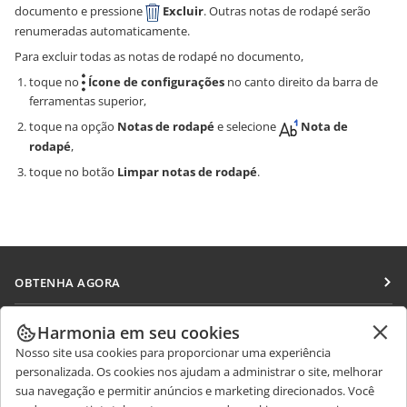
documento e pressione
Excluir
. Outras notas de rodapé serão
renumeradas automaticamente.
Para excluir todas as notas de rodapé no documento,
toque no
Ícone de configurações
no canto direito da barra de
ferramentas superior,
toque na opção
Notas de rodapé
e selecione
Nota de
rodapé
,
toque no botão
Limpar notas de rodapé
.
OBTENHA AGORA
Docs
COLABORAR
Harmonia em seu cookies
DocSpace
Nosso site usa cookies para proporcionar uma experiência
Para colaboradores
RECEBA NOTÍCIAS
personalizada. Os cookies nos ajudam a administrar o site, melhorar
Workspace
Para tradutores
sua navegação e permitir anúncios e marketing direcionados. Você
Blog
Conectores