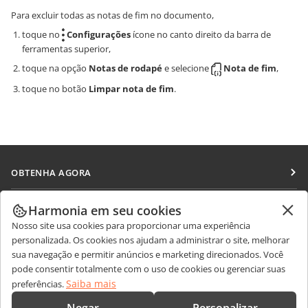
Para excluir todas as notas de fim no documento,
toque no
Configurações
ícone no canto direito da barra de
ferramentas superior,
toque na opção
Notas de rodapé
e selecione
Nota de fim
,
toque no botão
Limpar nota de fim
.
OBTENHA AGORA
Docs
COLABORAR
Harmonia em seu cookies
DocSpace
Nosso site usa cookies para proporcionar uma experiência
Para colaboradores
RECEBA NOTÍCIAS
personalizada. Os cookies nos ajudam a administrar o site, melhorar
Workspace
Para tradutores
sua navegação e permitir anúncios e marketing direcionados. Você
Blog
Conectores
pode consentir totalmente com o uso de cookies ou gerenciar suas
OBTER AJUDA
Para influenciadores
Saiba mais
preferências.
Aplicativos para desktop
Fórum
Vagas
CONTATE-NOS