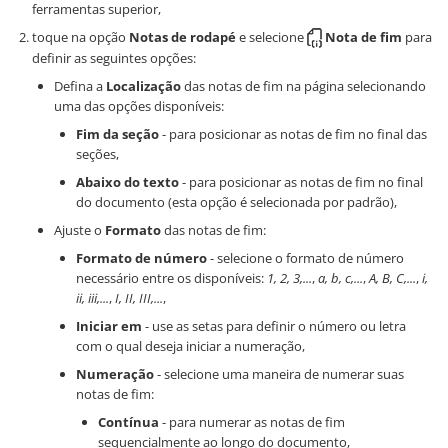
ferramentas superior,
toque na opção
Notas de rodapé
e selecione
Nota de fim
para
definir as seguintes opções:
Defina a
Localização
das notas de fim na página selecionando
uma das opções disponíveis:
Fim da seção
- para posicionar as notas de fim no final das
seções,
Abaixo do texto
- para posicionar as notas de fim no final
do documento (esta opção é selecionada por padrão),
Ajuste o
Formato
das notas de fim:
Formato de número
- selecione o formato de número
necessário entre os disponíveis:
1, 2, 3,...
,
a, b, c,...
,
A, B, C,...
,
i,
ii, iii,...
,
I, II, III,...
,
Iniciar em
- use as setas para definir o número ou letra
com o qual deseja iniciar a numeração,
Numeração
- selecione uma maneira de numerar suas
notas de fim:
Contínua
- para numerar as notas de fim
sequencialmente ao longo do documento,