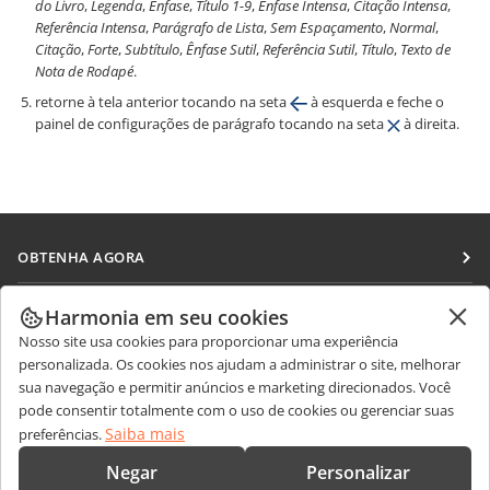
do Livro
,
Legenda
,
Ênfase
,
Título 1-9
,
Ênfase Intensa
,
Citação Intensa
,
Referência Intensa
,
Parágrafo de Lista
,
Sem Espaçamento
,
Normal
,
Citação
,
Forte
,
Subtítulo
,
Ênfase Sutil
,
Referência Sutil
,
Título
,
Texto de
Nota de Rodapé
.
retorne à tela anterior tocando na seta
à esquerda e feche o
painel de configurações de parágrafo tocando na seta
à direita.
OBTENHA AGORA
Docs
COLABORAR
Harmonia em seu cookies
DocSpace
Nosso site usa cookies para proporcionar uma experiência
Para colaboradores
RECEBA NOTÍCIAS
personalizada. Os cookies nos ajudam a administrar o site, melhorar
Workspace
Para tradutores
sua navegação e permitir anúncios e marketing direcionados. Você
Blog
Conectores
pode consentir totalmente com o uso de cookies ou gerenciar suas
OBTER AJUDA
Para influenciadores
Saiba mais
preferências.
Aplicativos para desktop
Fórum
Vagas
CONTATE-NOS
Negar
Personalizar
Aplicativos móveis
Cursos de treinamento