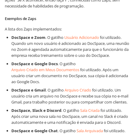
ações "Se X acontecer, então faça Y", conhecidas como Zaps, sem
necessidade de habilidades de programação.
Exemplos de Zaps
A lista dos Zaps implementados:
DocSpace e Zoom
. O gatilho
Usuário Adicionado
foi utilizado.
Quando um novo usuário é adicionado ao DocSpace, uma reunião
no Zoom é agendada automaticamente para que o funcionário da
empresa receba treinamento sobre o uso do DocSpace.
DocSpace e Google Docs
. O gatilho
Arquivo Criado em Meus Documentos
foi utilizado. Após um
usuário criar um documento no DocSpace, sua cópia é adicionada
ao Google Docs.
DocSpace e Gmail
. O gatilho
Arquivo Criado
foi utilizado. Um
usuário cria um arquivo no DocSpace e recebe sua cópia no e-mail
Gmail, para trabalho posterior ou para compartilhar com clientes.
DocSpace, Slack e Discord
. O gatilho
Sala Criada
foi utilizado.
Após criar uma nova sala no DocSpace, um canal no Slack é criado
automaticamente e uma notificação é enviada para o Discord.
DocSpace e Google Chat
. O gatilho
Sala Arquivada
foi utilizado.