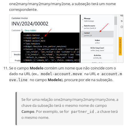
one2many/many2many/many2one, a subseção terá um nome
correspondente.
Se o campo
Modelo
contém um nome que não coincide com o
dado na URL (ex.,
na URL e
model-account.move
account.m
no campo
Modelo
), procure por ele na subseção.
ove.line
Se for uma relação one2many/many2many/many2one, a
chave da subseção terá o mesmo nome do campo
Campo
. Por exemplo, se for
, a chave terá
partner_id
o mesmo nome.