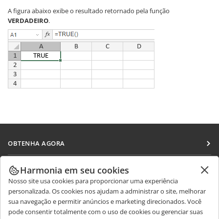
A figura abaixo exibe o resultado retornado pela função
VERDADEIRO
.
OBTENHA AGORA
Docs
COLABORAR
Harmonia em seu cookies
DocSpace
Nosso site usa cookies para proporcionar uma experiência
Para colaboradores
RECEBA NOTÍCIAS
personalizada. Os cookies nos ajudam a administrar o site, melhorar
Workspace
Para tradutores
sua navegação e permitir anúncios e marketing direcionados. Você
Blog
Conectores
pode consentir totalmente com o uso de cookies ou gerenciar suas
OBTER AJUDA
Para influenciadores