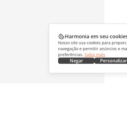
Harmonia em seu cookie
Nosso site usa cookies para proporc
navegação e permitir anúncios e ma
preferências.
Saiba mais
Negar
Personalizar
OBTENHA AGORA
COLABO
Docs
Para col
DocSpace
Para tra
Workspace
Para infl