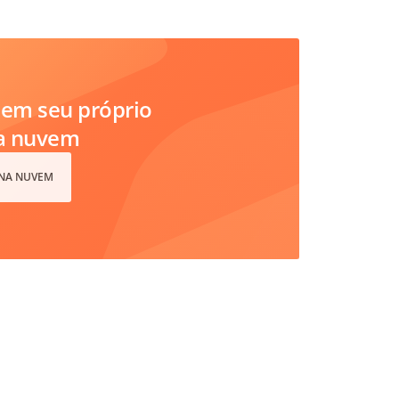
em seu próprio
na nuvem
 NA NUVEM