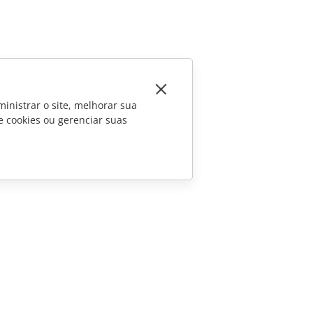
inistrar o site, melhorar sua
e cookies ou gerenciar suas
CONTATE-NOS
Perguntas sobre vendas
sales@onlyoffice.com
Consultas de parceiros
partners@onlyoffice.com