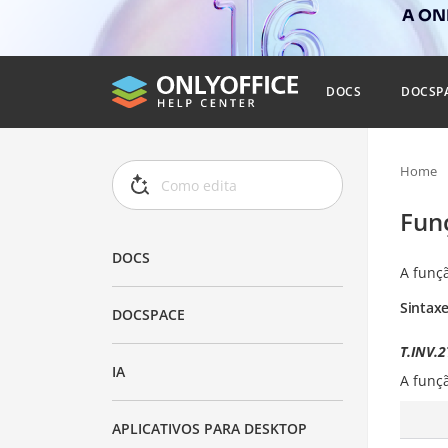
A ONL
DOCS
DOCSP
Home
Fun
DOCS
A funç
Sintax
DOCSPACE
T.INV.2
IA
A funç
APLICATIVOS PARA DESKTOP