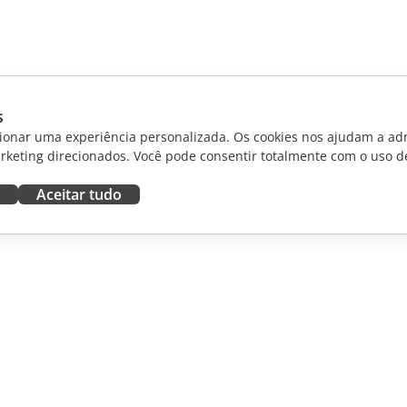
s
ionar uma experiência personalizada. Os cookies nos ajudam a adm
rketing direcionados. Você pode consentir totalmente com o uso d
Aceitar tudo
RAR
OBTER AJUDA
aboradores
Fórum
dutores
Cursos de treinamento
uenciadores
Webinars