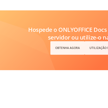
Hospede o ONLYOFFICE Docs 
servidor ou utilize-o 
OBTENHA AGORA
UTILIZAÇÃO