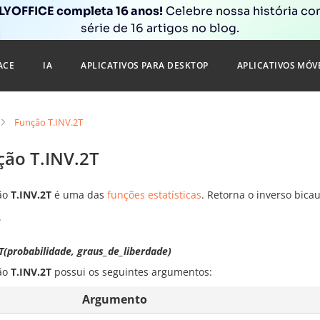
YOFFICE completa 16 anos!
Celebre nossa história c
série de 16 artigos no blog.
ACE
IA
APLICATIVOS PARA DESKTOP
APLICATIVOS MÓV
Função T.INV.2T
ção T.INV.2T
ão
T.INV.2T
é uma das
funções estatísticas
. Retorna o inverso bicau
e
T(probabilidade, graus_de_liberdade)
ão
T.INV.2T
possui os seguintes argumentos:
Argumento