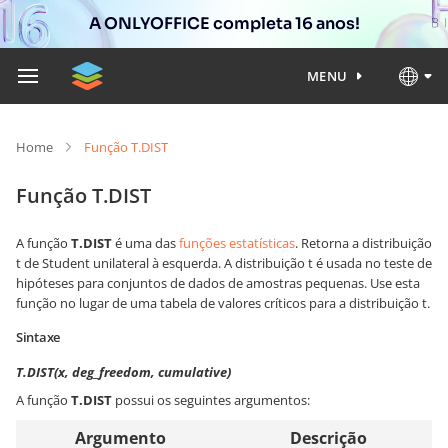
A ONLYOFFICE completa 16 anos!
MENU
Home
Função T.DIST
Função T.DIST
A função
T.DIST
é uma das
funções estatísticas
. Retorna a distribuição
t de Student unilateral à esquerda. A distribuição t é usada no teste de
hipóteses para conjuntos de dados de amostras pequenas. Use esta
função no lugar de uma tabela de valores críticos para a distribuição t.
Sintaxe
T.DIST(x, deg_freedom, cumulative)
A função
T.DIST
possui os seguintes argumentos:
Argumento
Descrição