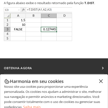
A figura abaixo exibe o resultado retornado pela função
T.DIST
.
OBTENHA AGORA
Docs
COLABORAR
Harmonia em seu cookies
DocSpace
Nosso site usa cookies para proporcionar uma experiência
Para colaboradores
RECEBA NOTÍCIAS
personalizada. Os cookies nos ajudam a administrar o site, melhorar
Workspace
Para tradutores
sua navegação e permitir anúncios e marketing direcionados. Você
Blog
Conectores
pode consentir totalmente com o uso de cookies ou gerenciar suas
OBTER AJUDA
Para influenciadores
Saiba mais
preferências.