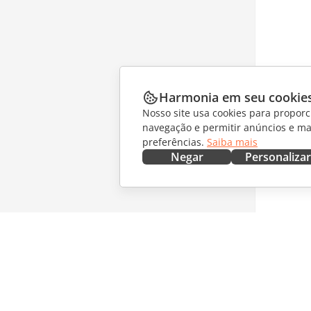
Harmonia em seu cookie
Nosso site usa cookies para proporc
navegação e permitir anúncios e ma
preferências.
Saiba mais
Negar
Personalizar
OBTENHA AGORA
COLABO
Docs
Para col
DocSpace
Para tra