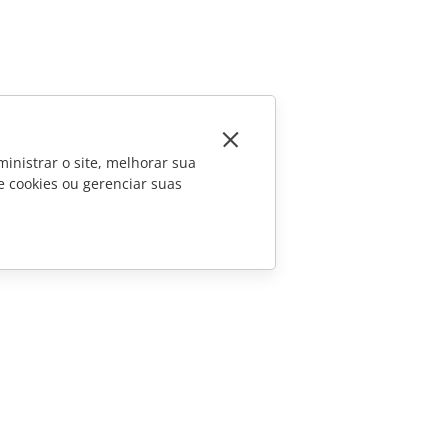
inistrar o site, melhorar sua
e cookies ou gerenciar suas
CONTATE-NOS
Perguntas sobre vendas
sales@onlyoffice.com
Consultas de parceiros