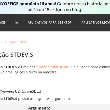
YOFFICE completa 16 anos!
Celebre nossa história c
série de 16 artigos no blog.
ACE
IA
APLICATIVOS PARA DESKTOP
APLICATIVOS MÓV
Função STDEV.S
ção STDEV.S
ão
STDEV.S
é uma das
funções estatísticas
. Ela é usada para esti
 valores lógicos e texto na amostra).
e
(número1, [número2], ...)
ão
STDEV.S
possui os seguintes argumentos:
Argumento