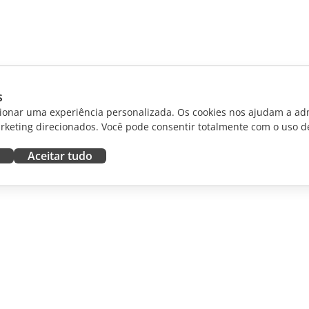
s
ionar uma experiência personalizada. Os cookies nos ajudam a adm
rketing direcionados. Você pode consentir totalmente com o uso d
Aceitar tudo
RAR
OBTER AJUDA
aboradores
Fórum
dutores
Cursos de treinamento