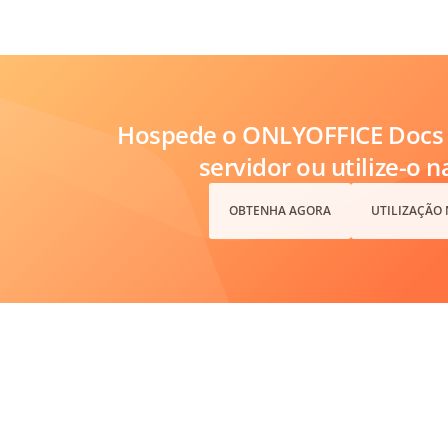
Hospede o ONLYOFFICE Docs 
servidor ou utilize-o 
OBTENHA AGORA
UTILIZAÇÃO