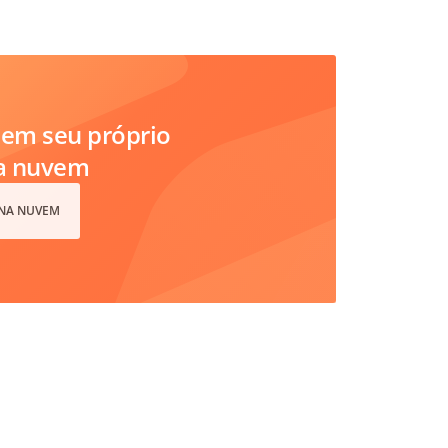
em seu próprio
na nuvem
 NA NUVEM