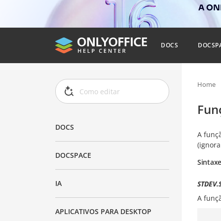
A ONL
DOCS
DOCSP
Home
Fun
DOCS
A funç
(ignora
DOCSPACE
Sintax
IA
STDEV.S
A funç
APLICATIVOS PARA DESKTOP