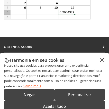
OBTENHA AGORA
Docs
COLABORAR
Harmonia em seu cookies
DocSpace
Nosso site usa cookies para proporcionar uma experiência
Para colaboradores
RECEBA NOTÍCIAS
personalizada. Os cookies nos ajudam a administrar o site, melhorar
Workspace
Para tradutores
sua navegação e permitir anúncios e marketing direcionados. Você
Blog
Conectores
pode consentir totalmente com o uso de cookies ou gerenciar suas
OBTER AJUDA
Para influenciadores
Saiba mais
preferências.
Aplicativos para desktop
Fórum
Vagas
CONTATE-NOS
Negar
Personalizar
Aplicativos móveis
Cursos de treinamento
Perguntas sobre vendas
sales@onlyoffice.com
onlyoffice.com
Aceitar tudo
Webinars