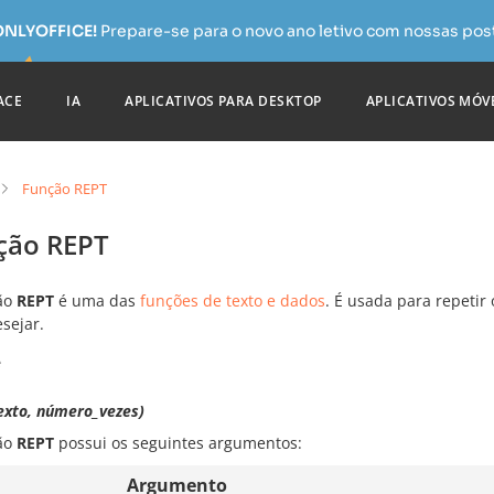
 ONLYOFFICE!
Prepare-se para o novo ano letivo com nossas pos
ACE
IA
APLICATIVOS PARA DESKTOP
APLICATIVOS MÓV
Função REPT
ção REPT
ão
REPT
é uma das
funções de texto e dados
. É usada para repetir
sejar.
e
exto, número_vezes)
ão
REPT
possui os seguintes argumentos:
Argumento