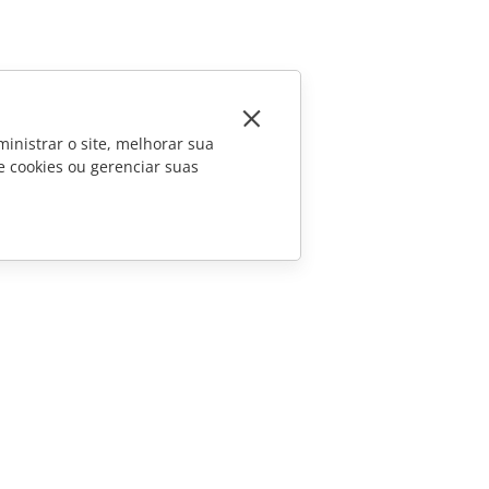
inistrar o site, melhorar sua
e cookies ou gerenciar suas
CONTATE-NOS
Perguntas sobre vendas
sales@onlyoffice.com
Consultas de parceiros
partners@onlyoffice.com
Consultas da imprensa
press@onlyoffice.com