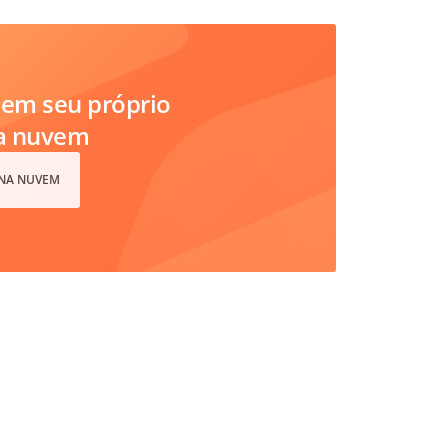
em seu próprio
na nuvem
 NA NUVEM