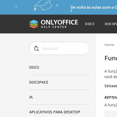
De volta às aulas com o
DOCS
DOCSP
Home
Fun
DOCS
A funç
você de
DOCSPACE
Sintax
IA
REPT(t
A funç
APLICATIVOS PARA DESKTOP