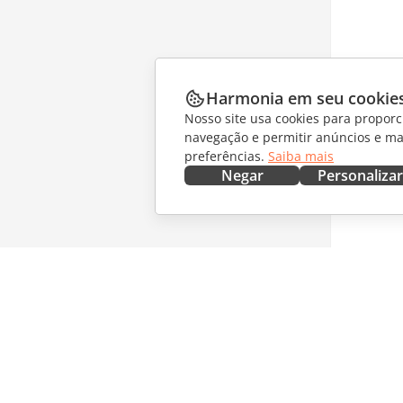
Harmonia em seu cookie
Nosso site usa cookies para proporc
navegação e permitir anúncios e ma
preferências.
Saiba mais
Negar
Personalizar
OBTENHA AGORA
COLABO
Docs
Para col
DocSpace
Para tra
Workspace
Para infl
Conectores
Vagas