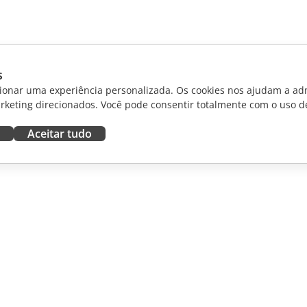
s
ionar uma experiência personalizada. Os cookies nos ajudam a adm
rketing direcionados. Você pode consentir totalmente com o uso d
Aceitar tudo
RAR
OBTER AJUDA
aboradores
Fórum
dutores
Cursos de treinamento
uenciadores
Webinars
White papers