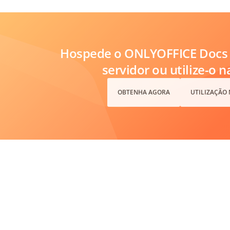
Hospede o ONLYOFFICE Docs 
servidor ou utilize-o 
OBTENHA AGORA
UTILIZAÇÃO