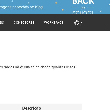
tagens especiais no blog.
EIS
CONECTORES
WORKSPACE
 os dados na célula selecionada quantas vezes
Descrição