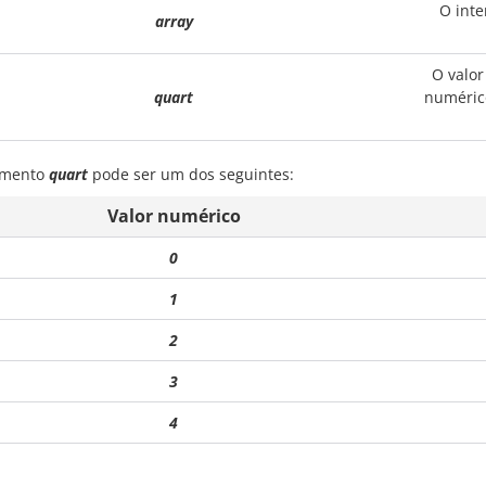
O inte
array
O valor
quart
numérico
umento
quart
pode ser um dos seguintes:
Valor numérico
0
1
2
3
4