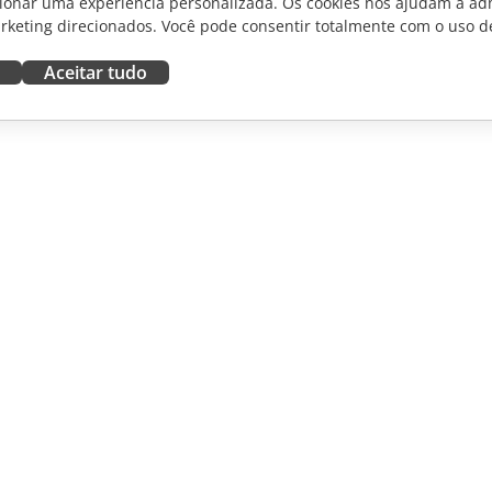
ionar uma experiência personalizada. Os cookies nos ajudam a adm
rketing direcionados. Você pode consentir totalmente com o uso d
Aceitar tudo
RAR
OBTER AJUDA
aboradores
Fórum
dutores
Cursos de treinamento
uenciadores
Webinars
White papers
NOTÍCIAS
Formulário de contato de
suporte
Solicitar demonstração