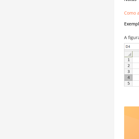
Como a
Exempl
A figu