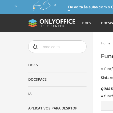
De volta às aulas com o
DOCS
DOCSP
Home
Fun
DOCS
A funç
Sintax
DOCSPACE
QUARTI
IA
A funç
APLICATIVOS PARA DESKTOP