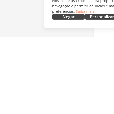
Nosso site usa cookies para proporc
navegação e permitir anúncios e ma
preferências.
Saiba mais
Negar
Personalizar
OBTENHA AGORA
COLABO
Docs
Para col
DocSpace
Para tra
Workspace
Para infl
Conectores
Vagas
Aplicativos para desktop
RECEBA 
Aplicativos móveis
Blog