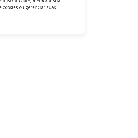
inistrar o site, melhorar sua
e cookies ou gerenciar suas
CONTATE-NOS
Perguntas sobre vendas
sales@onlyoffice.com
Consultas de parceiros
partners@onlyoffice.com
Consultas da imprensa
press@onlyoffice.com
Solicite uma ligação