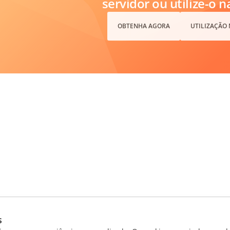
servidor ou utilize-o 
OBTENHA AGORA
UTILIZAÇÃO
s