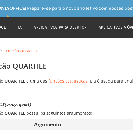
 ONLYOFFICE!
Prepare-se para o novo ano letivo com nossas pos
ACE
IA
APLICATIVOS PARA DESKTOP
APLICATIVOS MÓV
Função QUARTILE
ção QUARTILE
ão
QUARTILE
é uma das
funções estatísticas
. Ela é usada para anal
e
LE(array, quart)
ão
QUARTILE
possui os seguintes argumentos:
Argumento